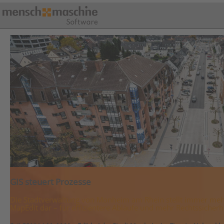
GIS steuert Prozesse
Die Stadtverwaltung von Monheim am Rhein stellt immer m
MapEdit dar – für effizientere Abläufe und mehr Rechtssicherh