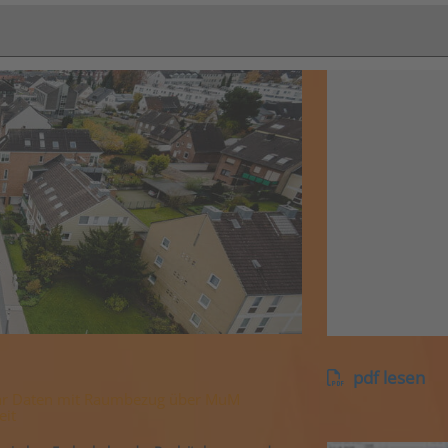
pdf lesen
ehr Daten mit Raumbezug über MuM
eit