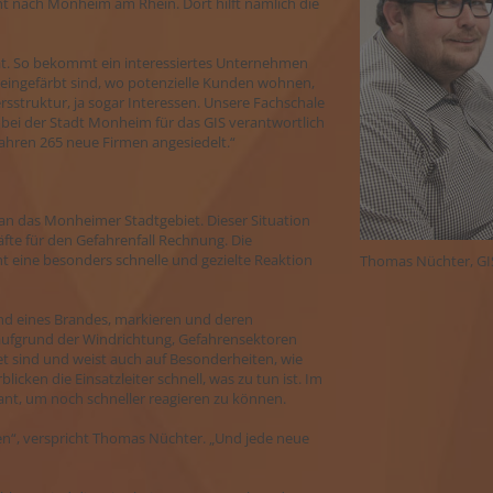
ht nach Monheim am Rhein. Dort hilft nämlich die
hat. So bekommt ein interessiertes Unternehmen
e eingefärbt sind, wo potenzielle Kunden wohnen,
sstruktur, ja sogar Interessen. Unsere Fachschale
 bei der Stadt Monheim für das GIS verantwortlich
 Jahren 265 neue Firmen angesiedelt.“
an das Monheimer Stadtgebiet. Dieser Situation
äfte für den Gefahrenfall Rechnung. Die
 eine besonders schnelle und gezielte Reaktion
Thomas Nüchter, GI
nd eines Brandes, markieren und deren
 aufgrund der Windrichtung, Gefahrensektoren
t sind und weist auch auf Besonderheiten, wie
cken die Einsatzleiter schnell, was zu tun ist. Im
lant, um noch schneller reagieren zu können.
n“, verspricht Thomas Nüchter. „Und jede neue