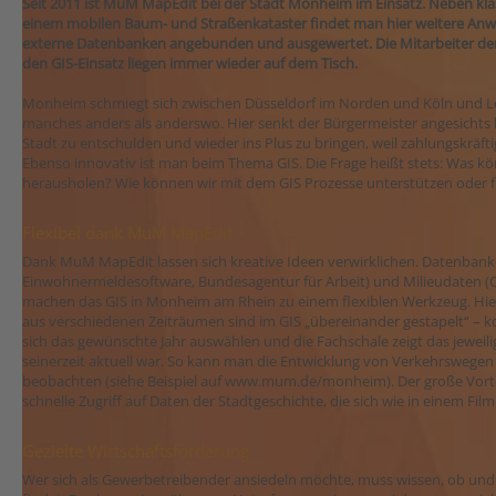
Seit 2011 ist MuM MapEdit bei der Stadt Monheim im Einsatz. Neben kla
einem mobilen Baum- und Straßenkataster findet man hier weitere An
externe Datenbanken angebunden und ausgewertet. Die Mitarbeiter der 
den GIS-Einsatz liegen immer wieder auf dem Tisch.
Monheim schmiegt sich zwischen Düsseldorf im Norden und Köln und Le
manches anders als anderswo. Hier senkt der Bürgermeister angesichts 
Stadt zu entschulden und wieder ins Plus zu bringen, weil zahlungskr
Ebenso innovativ ist man beim Thema GIS. Die Frage heißt stets: Was 
herausholen? Wie können wir mit dem GIS Prozesse unterstützen oder 
Flexibel dank MuM MapEdit
Dank MuM MapEdit lassen sich kreative Ideen verwirklichen. Datenbanke
Einwohnermeldesoftware, Bundesagentur für Arbeit) und Milieudaten (Que
machen das GIS in Monheim am Rhein zu einem flexiblen Werkzeug. Hier k
aus verschiedenen Zeiträumen sind im GIS „übereinander gestapelt“ – ko
sich das gewünschte Jahr auswählen und die Fachschale zeigt das jeweili
seinerzeit aktuell war. So kann man die Entwicklung von Verkehrswegen
beobachten (siehe Beispiel auf www.mum.de/monheim). Der große Vorte
schnelle Zugriff auf Daten der Stadtgeschichte, die sich wie in einem Film
Gezielte Wirtschaftsförderung
Wer sich als Gewerbetreibender ansiedeln möchte, muss wissen, ob und 