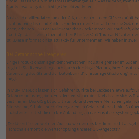
findet. Das kann ein mühsames Unterfangen sein – es sei denn, man zie
Stadtverwaltung, das richtige Umfeld zu finden.
Basis ist die Milieudatenbank der GfK, die man mit dem GIS verknüpft 
nicht nur eine Liste mit Zahlen, sondern einen Plan, auf dem die Gebiet
leben, arbeiten. „Aus der Milieudatenbank bekommen wir Kaufkraft, Alter
überträgt das in einen thematischen Plan“, erzählt Thomas Nüchter, der
ist. „Diese Information ist attraktiv für Unternehmen. Wir haben in zwei
Bei Gefahr schnell reagieren
Einige Produktionsanlagen der chemischen Industrie grenzen im Süden 
trägt die Stadtverwaltung auch durch eine kluge Planung ihrer Einsatzkr
Verbindung des GIS und der Datenbank „Kleinräumige Gliederung“ macht
möglich.
In MuM MapEdit lassen sich Gefahrenpunkte bei Leckagen, etwa aufgru
Gefahrenradius angeben. Aus dem entstehenden Kreis lassen sich, z. B.
bestimmen. Das GIS gibt sofort aus, ob und wie viele Menschen gefährde
Altersheime, Schulen oder Kindergärten im Gefahrenbereich hin. So überbli
nächsten Schritt ist die direkte Anbindung an das Einsatzleitsystem gep
„Die Ideen für den weiteren Ausbau werden uns bestimmt nicht ausgehe
Fachschale erhöht die Wertschöpfung unseres GIS-Angebots.“