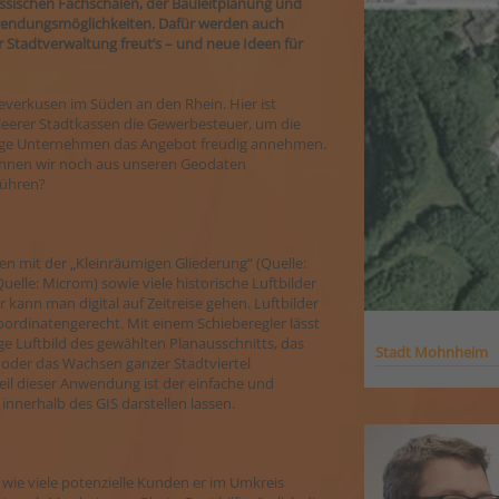
ssischen Fachschalen, der Bauleitplanung und
wendungsmöglichkeiten. Dafür werden auch
Stadtverwaltung freut’s – und neue Ideen für
verkusen im Süden an den Rhein. Hier ist
leerer Stadtkassen die Gewerbesteuer, um die
äftige Unternehmen das Angebot freudig annehmen.
können wir noch aus unseren Geodaten
führen?
n mit der „Kleinräumigen Gliederung“ (Quelle:
lle: Microm) sowie viele historische Luftbilder
ann man digital auf Zeitreise gehen. Luftbilder
ordinatengerecht. Mit einem Schieberegler lässt
ge Luftbild des gewählten Planausschnitts, das
Stadt Mohnheim
 oder das Wachsen ganzer Stadtviertel
il dieser Anwendung ist der einfache und
 innerhalb des GIS darstellen lassen.
wie viele potenzielle Kunden er im Umkreis