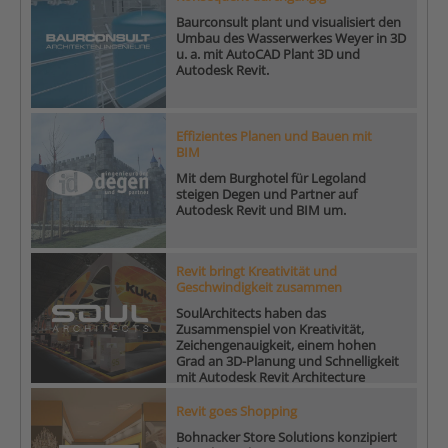
Baurconsult plant und visualisiert den
Umbau des Wasserwerkes Weyer in 3D
u. a. mit AutoCAD Plant 3D und
Autodesk Revit.
Effizientes Planen und Bauen mit
BIM
Mit dem Burghotel für Legoland
steigen Degen und Partner auf
Autodesk Revit und BIM um.
Revit bringt Kreativität und
Geschwindigkeit zusammen
SoulArchitects haben das
Zusammenspiel von Kreativität,
Zeichengenauigkeit, einem hohen
Grad an 3D-Planung und Schnelligkeit
mit Autodesk Revit Architecture
perfektioniert.
Revit goes Shopping
Bohnacker Store Solutions konzipiert