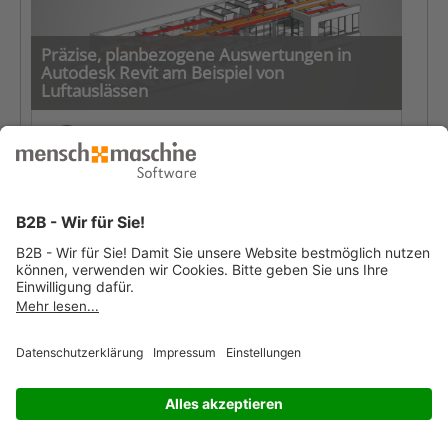
Präzise, planbezogene Auswertungen in
Autodesk Revit am Beispiel von
Luftauslässen
von
Waldemar Pisalski
| 18.11.2025
In komplexen TGA-Projekten entscheidet eine präzise
und planbezogene Auswertung über die Qualität und
Nachvollziehbarkeit der gesamten Planung. Autodesk
Revit bietet hierfür leistungsstarke Werkzeuge, die dank
der Funktion „Nach Plan filtern“ eine noch genauere,
ansichtsabhängige Analyse ermöglichen. Besonders bei
häufig genutzten Bauteilen wie Luftauslässen zeigt sich,
wie effizient und prüfsicher Listen werden können, wenn
sie exakt auf die jeweilige Planansicht abgestimmt sind.
Mehr zur Auswertung in Revit »