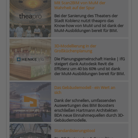
Mit Scan2BIM von MuM der
Wahrheit auf der Spur
Bei der Sanierung des Theaters der
Stadt Koblenz nutzt theapro das
Know-how von MuM und ist dank der
MuM-Ausbildungen bereit für BIM.
3D-Modellierung in der
Großküchenplanung
Die Planungsgemeinschaft Henke | IfG
steigert dank Autodesk Revit die
Effizienz um 40 bis 60% und ist dank
der MuM-Ausbildungen bereit für BIM.
Das Gebäudemodell - ein Wert an
sich
Dank der schnellen, umfassenden
Auswertungen des BIM Boosters
erschließen Hartmann Architekten
BDA neue Einnahmequellen durch 3D-
Gebäudemodelle.
Standardisierungstool