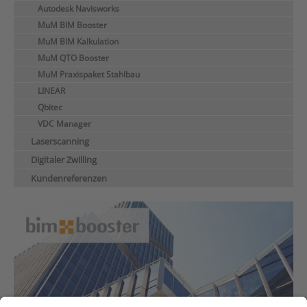
Autodesk Navisworks
MuM BIM Booster
MuM BIM Kalkulation
MuM QTO Booster
MuM Praxispaket Stahlbau
LINEAR
Qbitec
VDC Manager
Laserscanning
Digitaler Zwilling
Kundenreferenzen