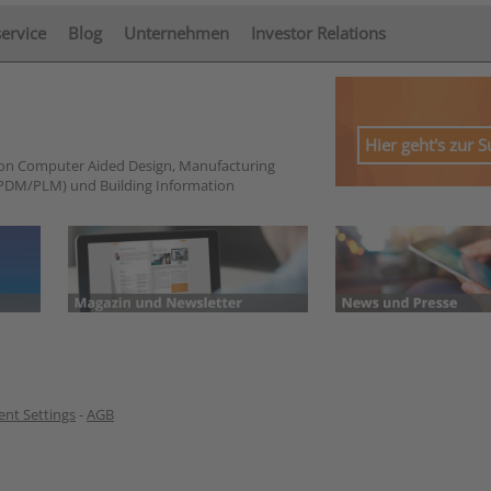
service
Blog
Unternehmen
Investor Relations
Hier geht's zur 
von Computer Aided Design, Manufacturing
PDM/PLM) und Building Information
nt Settings
-
AGB