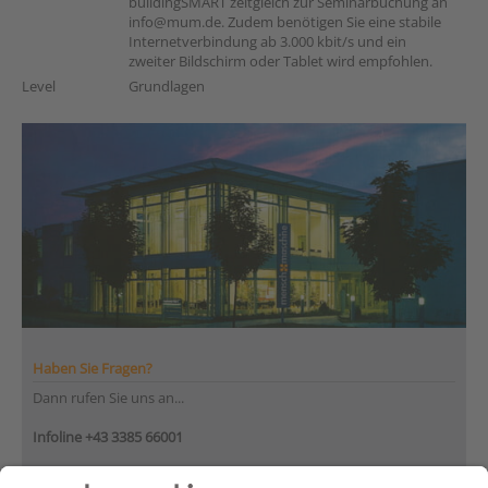
buildingSMART zeitgleich zur Seminarbuchung an
info@mum.de. Zudem benötigen Sie eine stabile
Internetverbindung ab 3.000 kbit/s und ein
zweiter Bildschirm oder Tablet wird empfohlen.
Level
Grundlagen
Haben Sie Fragen?
Dann rufen Sie uns an...
Infoline +43 3385 66001
Montag bis Donnerstag