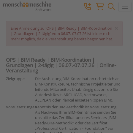
Togg
×
Eine Anmeldung zu 'OPS | BIM Ready | BIM-Koordination
| Grundlagen | 2-tägig' vom 06.07.-07.07.26 ist leider nicht
mehr möglich, da die Veranstaltung bereits begonnen hat.
OPS | BIM Ready | BIM-Koordination |
Grundlagen | 2-tägig | 06.07.-07.07.26 | Online-
Veranstaltung
Zielgruppe
Die Ausbildung BIM-Koordination richtet sich an
BIM-Konstrukteure, technische Projektleiter und
leitende Mitarbeiter. Unabhängig davon, ob Sie
Autodesk Revit, ARCHICAD, Vectorworks,
ALLPLAN oder Plancal einsetzen (open BIM).
Voraussetzungen
Kenntnis der BIM-Methodik ist Voraussetzung!
Als Nachweis Ihrer BIM-Kenntnisse senden Sie
uns bitte das Zertifikat unseres Seminars „BIM-
Ready-BIM-Methodik“ oder das Zertifikat
„Professional Certification – Foundation“ von