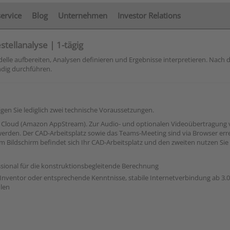
service
Blog
Unternehmen
Investor Relations
tellanalyse | 1-tägig
odelle aufbereiten, Analysen definieren und Ergebnisse interpretieren. Nach
ndig durchführen.
n Sie lediglich zwei technische Voraussetzungen.
AWS Cloud (Amazon AppStream). Zur Audio- und optionalen Videoübertragung
 werden. Der CAD-Arbeitsplatz sowie das Teams-Meeting sind via Browser erre
 Bildschirm befindet sich Ihr CAD-Arbeitsplatz und den zweiten nutzen Sie
sional für die konstruktionsbegleitende Berechnung
ventor oder entsprechende Kenntnisse, stabile Internetverbindung ab 3.00
hlen