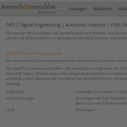
Lösungen
Akademie
Info
OPS | Digital Engineering | Autodesk Inventor | FEM Ges
Sie erlernen die Grundlagen der Gestellanalyse und erfahren, wie Sie M
können Sie FEM-Analysen von Gestellen in Autodesk Inventor selbststä
MuM Online-Präsenzseminar
Um an unseren Online-Präsenzseminaren teilnehmen zu können, benötige
Der Zugriff auf Ihren persönlichen CAD-Arbeitsplatz erfolgt über die 
Microsoft Teams. Hierbei muss nicht zwingend eine Software installiert
empfehlen optimalerweise die Teilnahme mit zwei Bildschirmen. An einem
Meeting.
Zielgruppe
Anwender von Inventor Profes
Voraussetzungen
Grundlagenseminar Autodesk In
Bildschirm oder Tablet empfo
Level
Grundlagen