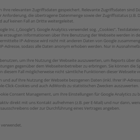
Ihre relevanten Zugriffsdaten gespeichert. Relevante Zugriffsdaten sind Dat
 Anforderung, die übertragene Datenmenge sowie der Zugriffsstatus (z.B. D
auf keinen Fall an Dritte weitergeleitet.
gle Inc. („Google“). Google Analytics verwendet sog. „Cookies“, Textdateie
ie erzeugten Informationen über Ihre Benutzung der Webseite werden in de
ermittelte IP-Adresse wird nicht mit anderen Daten von Google zusammeng
 IP-Adresse, sodass alle Daten anonym erhoben werden. Nur in Ausnahmefäll
on benutzen, um Ihre Nutzung der Webseite auszuwerten, um Reports über 
ungen gegenüber dem Webseitenbetreiber zu erbringen. Sie können die Spe
e in diesem Fall möglicherweise nicht sämtliche Funktionen dieser Webseite
n und auf Ihre Nutzung der Webseite bezogenen Daten (inkl. Ihrer IP-Adres
ble-Click-Cookies und auch AdWords zu statistischen Zwecken auszuwerten.
 Cookie Consent Management, um Ihre Einstellungen für Google Analytics zu b
v direkt mit uns Kontakt aufnehmen (z.B. per E-Mail) und nur dann, wenn 
eisausschreibens oder zur Durchführung eines Vertrages angeben.
s verwendet.