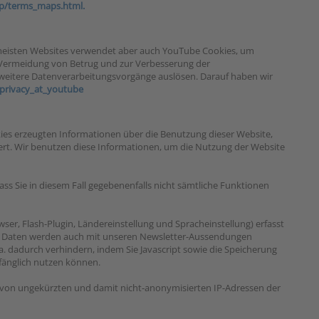
lp/terms_maps.html.
 meisten Websites verwendet aber auch YouTube Cookies, um
r Vermeidung von Betrug und zur Verbesserung der
 weitere Datenverarbeitungsvorgänge auslösen. Darauf haben wir
privacy_at_youtube
ies erzeugten Informationen über die Benutzung dieser Website,
hert. Wir benutzen diese Informationen, um die Nutzung der Website
ass Sie in diesem Fall gegebenenfalls nicht sämtliche Funktionen
er, Flash-Plugin, Ländereinstellung und Spracheinstellung) erfasst
ese Daten werden auch mit unseren Newsletter-Aussendungen
. dadurch verhindern, indem Sie Javascript sowie die Speicherung
mfänglich nutzen können.
von ungekürzten und damit nicht-anonymisierten IP-Adressen der