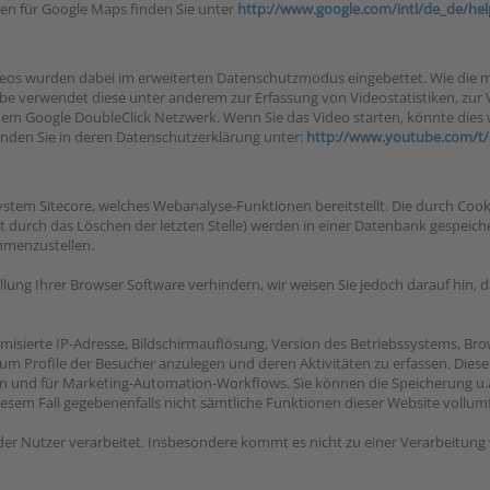
n für Google Maps finden Sie unter
http://www.google.com/intl/de_de/he
ideos wurden dabei im erweiterten Datenschutzmodus eingebettet. Wie die
ube verwendet diese unter anderem zur Erfassung von Videostatistiken, zu
dem Google DoubleClick Netzwerk. Wenn Sie das Video starten, könnte dies
inden Sie in deren Datenschutzerklärung unter:
http://www.youtube.com/t/
tem Sitecore, welches Webanalyse-Funktionen bereitstellt. Die durch Cook
gt durch das Löschen der letzten Stelle) werden in einer Datenbank gespeic
mmenzustellen.
lung Ihrer Browser Software verhindern, wir weisen Sie jedoch darauf hin, d
ierte IP-Adresse, Bildschirmauflösung, Version des Betriebssystems, Brows
um Profile der Besucher anzulegen und deren Aktivitäten zu erfassen. Di
den und für Marketing-Automation-Workflows. Sie können die Speicherung u.a
 diesem Fall gegebenenfalls nicht sämtliche Funktionen dieser Website vollu
Nutzer verarbeitet. Insbesondere kommt es nicht zu einer Verarbeitung 