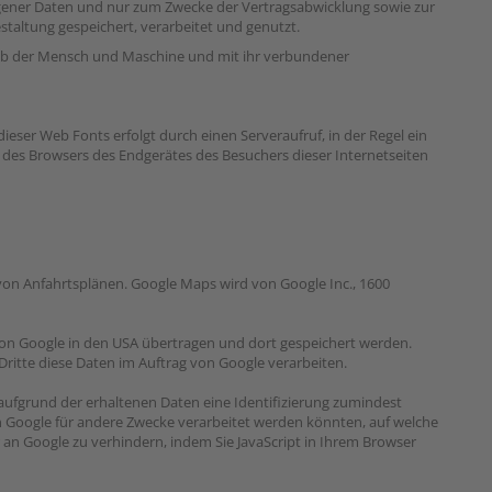
gener Daten und nur zum Zwecke der Vertragsabwicklung sowie zur
taltung gespeichert, verarbeitet und genutzt.
lb der Mensch und Maschine und mit ihr verbundener
ieser Web Fonts erfolgt durch einen Serveraufruf, in der Regel ein
e des Browsers des Endgerätes des Besuchers dieser Internetseiten
g von Anfahrtsplänen. Google Maps wird von Google Inc., 1600
von Google in den USA übertragen und dort gespeichert werden.
ritte diese Daten im Auftrag von Google verarbeiten.
aufgrund der erhaltenen Daten eine Identifizierung zumindest
 Google für andere Zwecke verarbeitet werden könnten, auf welche
an Google zu verhindern, indem Sie JavaScript in Ihrem Browser