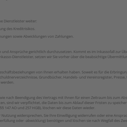
 Dienstleister weiter:
ung des Kreditrisikos.
chnungen sowie Abwicklungen von Zahlungen.
en und Ansprüche gerichtlich durchzusetzen. Kommt es im Inkassofall zur 
asso-Dienstleister, setzen wir Sie vorher über die beabsichtige Übermittlun
häftsbeziehungen von Ihnen erhalten haben. Soweit es für die Erbringung un
chuldnerverzeichnisse, Grundbücher, Handels- und Vereinsregister, Presse, 
t werden.
ie nach Beendigung des Vertrags mit Ihnen für einen Zeitraum bis zum Absc
, sind wir verpflichtet, die Daten bis zum Ablauf dieser Fristen zu speiche
§ 147 AO und 257 HGB), löschen wir diese Daten wieder.
r Nutzung widersprechen, Sie Ihre Einwilligung widerrufen oder eine Ansprach
agserfüllung oder -abwicklung) benötigen und löschen sie nach Wegfall des Zw