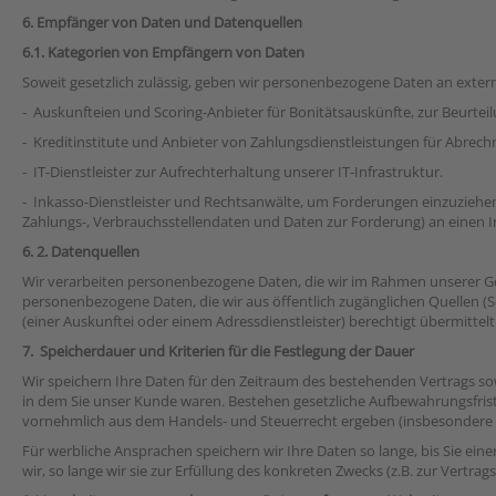
6. Empfänger von Daten und Datenquellen
6.1. Kategorien von Empfängern von Daten
Soweit gesetzlich zulässig, geben wir personenbezogene Daten an externe
- Auskunfteien und Scoring-Anbieter für Bonitätsauskünfte, zur Beurteil
- Kreditinstitute und Anbieter von Zahlungsdienstleistungen für Abre
- IT-Dienstleister zur Aufrechterhaltung unserer IT-Infrastruktur.
- Inkasso-Dienstleister und Rechtsanwälte, um Forderungen einzuzieh
Zahlungs-, Verbrauchsstellendaten und Daten zur Forderung) an einen Ink
6. 2. Datenquellen
Wir verarbeiten personenbezogene Daten, die wir im Rahmen unserer Gesc
personenbezogene Daten, die wir aus öffentlich zugänglichen Quellen (S
(einer Auskunftei oder einem Adressdienstleister) berechtigt übermittel
7. Speicherdauer und Kriterien für die Festlegung der Dauer
Wir speichern Ihre Daten für den Zeitraum des bestehenden Vertrags sow
in dem Sie unser Kunde waren. Bestehen gesetzliche Aufbewahrungsfristen
vornehmlich aus dem Handels- und Steuerrecht ergeben (insbesondere §
Für werbliche Ansprachen speichern wir Ihre Daten so lange, bis Sie eine
wir, so lange wir sie zur Erfüllung des konkreten Zwecks (z.B. zur Vertr