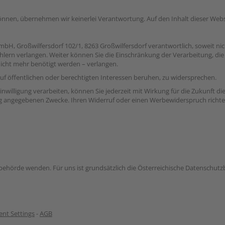
können, übernehmen wir keinerlei Verantwortung. Auf den Inhalt dieser Webs
mbH, Großwilfersdorf 102/1, 8263 Großwilfersdorf verantwortlich, soweit ni
hlern verlangen. Weiter können Sie die Einschränkung der Verarbeitung, die 
icht mehr benötigt werden – verlangen.
uf öffentlichen oder berechtigten Interessen beruhen, zu widersprechen.
willigung verarbeiten, können Sie jederzeit mit Wirkung für die Zukunft di
ng angegebenen Zwecke. Ihren Widerruf oder einen Werbewiderspruch richten
behörde wenden. Für uns ist grundsätzlich die Österreichische Datenschutz
nt Settings
-
AGB