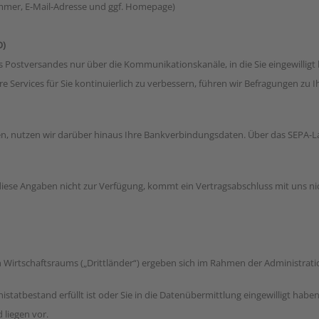
ummer, E-Mail-Adresse und ggf. Homepage)
O)
es Postversandes nur über die Kommunikationskanäle, in die Sie eingewilligt
 Services für Sie kontinuierlich zu verbessern, führen wir Befragungen zu 
ben, nutzen wir darüber hinaus Ihre Bankverbindungsdaten. Über das SEPA-L
s diese Angaben nicht zur Verfügung, kommt ein Vertragsabschluss mit uns nic
irtschaftsraums („Drittländer“) ergeben sich im Rahmen der Administratio
bnistatbestand erfüllt ist oder Sie in die Datenübermittlung eingewilligt habe
 liegen vor.