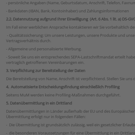
- persönliche Angaben (Name, Geburtsdatum, Anschrift, Telefon, Faxn
- Bankdaten (IBAN, Bank, Kontoinhaber) und Zahlungsinformationen
2.2. Datennutzung aufgrund Ihrer Einwilligung (Art. 6 Abs. 1 lit. a) DS-GV
Im Fall einer werblichen Ansprache kontaktieren wir Sie vorbehaltlich d
- Qualitätssicherung: Um unsere Leistungen, unsere Produkte und unsere
Vertragsverhältnis durch.
- Allgemeine und personalisierte Werbung.
- Soweit Sie uns ein entsprechendes SEPA-Lastschriftmandat erteilt ha
vertraglich getroffenen Vereinbarungen ein.
3. Verpflichtung zur Bereitstellung der Daten
Die Bereitstellung von Name, Anschrift ist verpflichtend. Stellen Sie un
4. Automatisierte Entscheidungsfindung einschließlich Profiling
Seitens MuM werden keine Profiling-Maßnahmen durchgeführt.
5. Datenübermittlung in ein Drittland
Datenübermittlungen in Länder außerhalb der EU und des Europäischen W
Übermittlung erfolgt nur in folgenden Fällen:
- Die Übermittlung ist grundsätzlich zulässig, weil ein gesetzlicher Erlau
- die besonderen Voraussetzungen für eine Übermittlung in ein Drittland