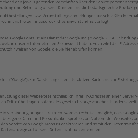
echend den jeweils geltenden Vorschriften über den Schutz personenbezo
Beratung und Betreuung unserer Kunden und die bedarfsgerechte Produktges
duktbestellungen bzw. Veranstaltungsanmeldungen ausschließlich innerha
enn uns hierzu Ihr ausdrückliches Einverständnis vorliegt.
et. Google Fonts ist ein Dienst der Google Inc. ("Google"). Die Einbindung d
, welche unserer Internetseiten Sie besucht haben. Auch wird die IP-Adress
chutzhinweisen von Google, die Sie hier abrufen können:
nc. ("Google"), zur Darstellung einer interaktiven Karte und zur Erstellun
tzung dieser Webseite (einschließlich Ihrer IP-Adresse) an einen Server 
Dritte übertragen, sofern dies gesetzlich vorgeschrieben ist oder soweit D
le in Verbindung bringen. Trotzdem wäre es technisch möglich, dass Google 
nbezogene Daten und Persönlichkeitsprofile von Nutzern der Webseite von
, den Service von Google Maps zu deaktivieren und somit den Datentransfer 
die Kartenanzeige auf unserer Seiten nicht nutzen können.