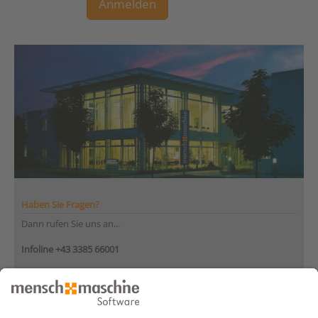
Anmelden
Haben Sie Fragen?
Dann rufen Sie uns an...
Infoline +43 3385 66001
Montag bis Donnerstag
von 08:30 bis 12:00 Uhr
und 12:30 bis 17:00 Uhr