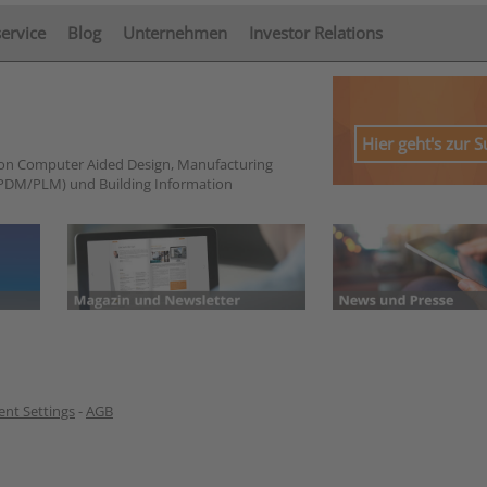
service
Blog
Unternehmen
Investor Relations
Hier geht's zur 
von Computer Aided Design, Manufacturing
PDM/PLM) und Building Information
nt Settings
-
AGB