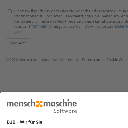
Hiermit willige ich ein, dass mich die Mensch und Maschine Austri
Informationen zu Produkten, Dienstleistungen, Neuheiten sowie z
kontaktiert. Ich habe das Recht, jederzeit meine Einwilligung zu wid
kann an
info@mum.at
mitgeteilt werden. Die Hinweise zum
Datens
gelesen.
© 2026 Mensch und Maschine -
Impressum
-
Datenschutz
-
Cookie Conse