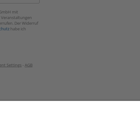
a GmbH mit
u Veranstaltungen
errufen. Der Widerruf
chutz
habe ich
nt Settings
-
AGB