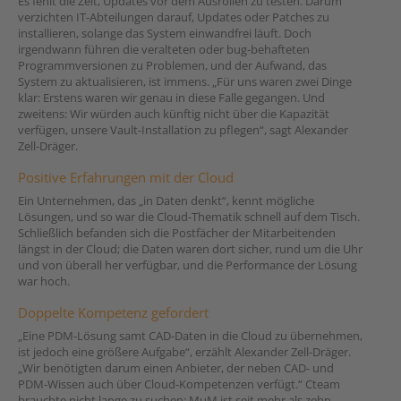
Es fehlt die Zeit, Updates vor dem Ausrollen zu testen. Darum
verzichten IT-Abteilungen darauf, Updates oder Patches zu
installieren, solange das System einwandfrei läuft. Doch
irgendwann führen die veralteten oder bug-behafteten
Programmversionen zu Problemen, und der Aufwand, das
System zu aktualisieren, ist immens. „Für uns waren zwei Dinge
klar: Erstens waren wir genau in diese Falle gegangen. Und
zweitens: Wir würden auch künftig nicht über die Kapazität
verfügen, unsere Vault-Installation zu pflegen“, sagt Alexander
Zell-Dräger.
Positive Erfahrungen mit der Cloud
Ein Unternehmen, das „in Daten denkt“, kennt mögliche
Lösungen, und so war die Cloud-Thematik schnell auf dem Tisch.
Schließlich befanden sich die Postfächer der Mitarbeitenden
längst in der Cloud; die Daten waren dort sicher, rund um die Uhr
und von überall her verfügbar, und die Performance der Lösung
war hoch.
Doppelte Kompetenz gefordert
„Eine PDM-Lösung samt CAD-Daten in die Cloud zu übernehmen,
ist jedoch eine größere Aufgabe“, erzählt Alexander Zell-Dräger.
„Wir benötigten darum einen Anbieter, der neben CAD- und
PDM-Wissen auch über Cloud-Kompetenzen verfügt.“ Cteam
brauchte nicht lange zu suchen: MuM ist seit mehr als zehn