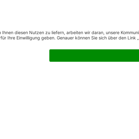
Für IDECO-Geschäfts
als CAD-Spezialist a