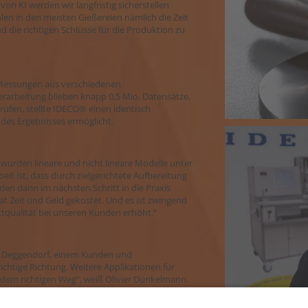
on KI werden wir langfristig sicherstellen
en in den meisten Gießereien nämlich die Zeit
 die richtigen Schlüsse für die Produktion zu
. Messungen aus verschiedenen
rarbeitung blieben knapp 0,5 Mio. Datensätze,
rüfen, stellte IDECO® einen identisch
des Ergebnisses ermöglicht.
wurden lineare und nicht lineare Modelle unter
eit ist, dass durch zielgerichtete Aufbereitung
en dann im nächsten Schritt in die Praxis
at Zeit und Geld gekostet. Und es ist zwingend
ktqualität bei unseren Kunden erhöht.“
in Deggendorf, einem Kunden und
ichtige Richtung. Weitere Applikationen für
 dem richtigen Weg“, weiß Olivier Dünkelmann.
n; MuM hat die Umsetzung mit der passenden