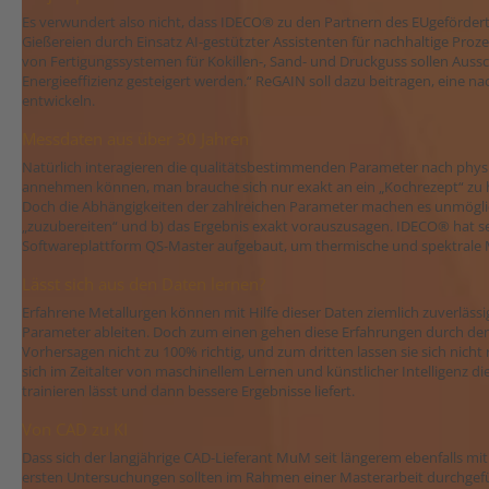
Es verwundert also nicht, dass IDECO® zu den Partnern des EUgefördert
Gießereien durch Einsatz AI-gestützter Assistenten für nachhaltige Prozess
von Fertigungssystemen für Kokillen-, Sand- und Druckguss sollen Aussc
Energieeffizienz gesteigert werden.“ ReGAIN soll dazu beitragen, eine n
entwickeln.
Messdaten aus über 30 Jahren
Natürlich interagieren die qualitätsbestimmenden Parameter nach physik
annehmen können, man brauche sich nur exakt an ein „Kochrezept“ zu h
Doch die Abhängigkeiten der zahlreichen Parameter machen es unmöglich,
„zuzubereiten“ und b) das Ergebnis exakt vorauszusagen. IDECO® hat 
Softwareplattform QS-Master aufgebaut, um thermische und spektrale
Lässt sich aus den Daten lernen?
Erfahrene Metallurgen können mit Hilfe dieser Daten ziemlich zuverläs
Parameter ableiten. Doch zum einen gehen diese Erfahrungen durch den
Vorhersagen nicht zu 100% richtig, und zum dritten lassen sie sich nicht r
sich im Zeitalter von maschinellem Lernen und künstlicher Intelligenz di
trainieren lässt und dann bessere Ergebnisse liefert.
Von CAD zu KI
Dass sich der langjährige CAD-Lieferant MuM seit längerem ebenfalls mit
ersten Untersuchungen sollten im Rahmen einer Masterarbeit durchgef