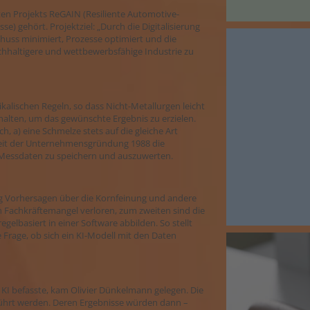
en Projekts ReGAIN (Resiliente Automotive-
e) gehört. Projektziel: „Durch die Digitalisierung
huss minimiert, Prozesse optimiert und die
achhaltigere und wettbewerbsfähige Industrie zu
alischen Regeln, so dass Nicht-Metallurgen leicht
alten, um das gewünschte Ergebnis zu erzielen.
 a) eine Schmelze stets auf die gleiche Art
seit der Unternehmensgründung 1988 die
 Messdaten zu speichern und auszuwerten.
sig Vorhersagen über die Kornfeinung und andere
 Fachkräftemangel verloren, zum zweiten sind die
egelbasiert in einer Software abbilden. So stellt
e Frage, ob sich ein KI-Modell mit den Daten
 KI befasste, kam Olivier Dünkelmann gelegen. Die
ührt werden. Deren Ergebnisse würden dann –