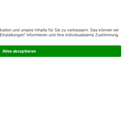
führer Olivier Dünkelmann ist es selbstverständlich, dass MuM
uch „KI kann“.