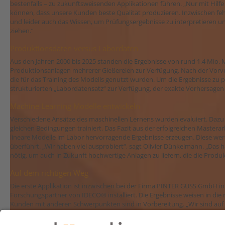
bestenfalls – zu zukunftsweisenden Applikationen führen. „Nur mit Hilfe v
können, dass unsere Kunden beste Qualität produzieren. Inzwischen fehl
und leider auch das Wissen, um Prüfungsergebnisse zu interpretieren und
ziehen.“
Produktionsdaten versus Labordaten
Aus den Jahren 2000 bis 2025 standen die Ergebnisse von rund 1,4 Mio
Produktionsanlagen mehrerer Gießereien zur Verfügung. Nach der Vorve
die für das Training des Modells genutzt wurden. Um die Ergebnisse zu p
strukturierten „Labordatensatz“ zur Verfügung, der exakte Vorhersagen 
Machine Learning Modelle entwickeln
Verschiedene Ansätze des maschinellen Lernens wurden evaluiert. Dazu 
gleichen Bedingungen trainiert. Das Fazit aus der erfolgreichen Masterarb
lineare Modelle im Labor hervorragende Ergebnisse erzeugen. Diese werd
überführt. „Wir haben viel ausprobiert“, sagt Olivier Dünkelmann. „Das h
nötig, um auch in Zukunft hochwertige Anlagen zu liefern, die die Produ
Auf dem richtigen Weg
Die erste Applikation ist inzwischen bei der Firma PINTER GUSS GmbH 
Forschungspartner von IDECO® installiert. Die Ergebnisse weisen in die r
Kunden mit anderen Schwerpunkten sind in Vorbereitung. „Wir sind auf
„Durch das Projekt ReGAIN konnten wir in diese Entwicklung einsteige
Kompetenz und viel Engagement möglich gemacht.“