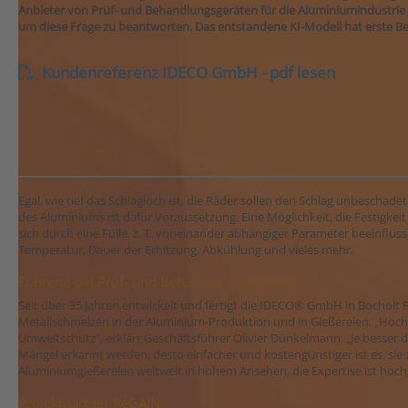
Anbieter von Prüf- und Behandlungsgeräten für die Aluminiumindustri
um diese Frage zu beantworten. Das entstandene KI-Modell hat erste
Kundenreferenz IDECO GmbH - pdf lesen
Egal, wie tief das Schlagloch ist, die Räder sollen den Schlag unbeschade
des Aluminiums ist dafür Voraussetzung. Eine Möglichkeit, die Festigkeit 
sich durch eine Fülle, z. T. voneinander abhängiger Parameter beeinfl
Temperatur, Dauer der Erhitzung, Abkühlung und vieles mehr.
Führend bei Prüf- und Behandlungstechniken
Seit über 35 Jahren entwickelt und fertigt die IDECO® GmbH in Bocholt
Metallschmelzen in der Aluminium-Produktion und in Gießereien. „Hochw
Umweltschutz“, erklärt Geschäftsführer Olivier Dünkelmann. „Je besser d
Mängel erkannt werden, desto einfacher und kostengünstiger ist es, si
Aluminiumgießereien weltweit in hohem Ansehen, die Expertise ist hoch
Projektpartner ReGAIN