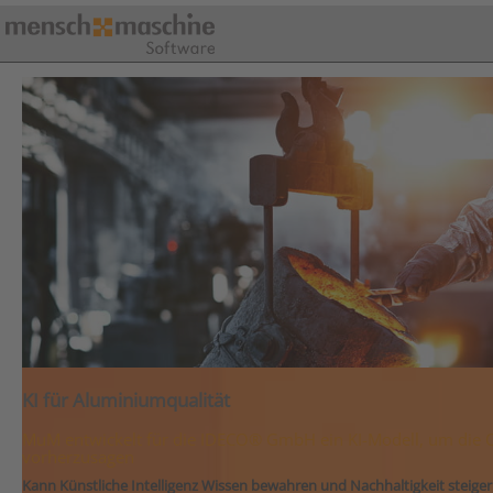
KI für Aluminiumqualität
MuM entwickelt für die IDECO® GmbH ein KI-Modell, um die 
vorherzusagen
Kann Künstliche Intelligenz Wissen bewahren und Nachhaltigkeit steige