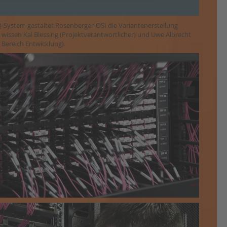
-System gestaltet Rosenberger-OSI die Variantenerstellung
 – wissen Kai Blessing (Projektverantwortlicher) und Uwe Albrecht
Bereich Entwicklung).