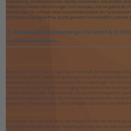
Verkabelung von Rechenzentren, lokalen Netzwerken, industriellen A
Telekommunikationseinrichtungen hoch komplex, und nie gleicht ein Pr
Rosenberger OSI auf Basis einer Komplexitätsanalyse des Variantenma
CPQ-System (Configure Price Quote) gemacht und schließlich customX e
Kundenreferenz Rosenberger OSI GmbH & Co OHG -
Mehr über customX erfahren »
Komplexität als Herausforderung
Rosenberger OSI mit Sitz in Augsburg ist innerhalb der Rosenberger Grupp
Verbindungstechnik, Verkabelungslösungen und Infrastruktur-Services i
Netzwerke, Mobilfunknetze und industrielle Anwendungen. Das Unternehm
Prozessorganisation eingeführt und legt großen Wert auf die kontinuier
Themen Nachhaltigkeit, Digitalisierung und Qualitätsmanagement spiele
diesem Hintergrund hat man das Variantenmanagement von Grund auf an
geeigneten Software begeben, die Schnelligkeit, Sicherheit und Fehlerfrei
Ressourcenintensiver Prozess
Das Problem war schnell erkannt: der Prozess startete mit der Anfrage ei
löste bei Rosenberger OSI einen Teileanlageprozess aus, bei dem zunäch