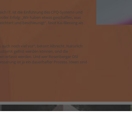
eich IT, ist die Einführung des CPQ-Systems und
oller Erfolg: „Wir haben etwas geschaffen, was
ichtert und beschleunigt“, fasst Kai Blessing als
 auch noch viel vor“, betont Albrecht. Natürlich
 customX gelöst werden können, und die
len erfasst werden. Und wer Rosenberger OSI
esserung ist ja ein dauerhafter Prozess. Ideen sind