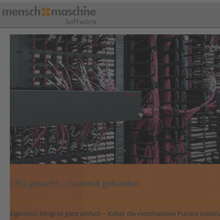
CPQ gesucht – customX gefunden
Mit customX gestaltet Rosenberger-OSI die Variantenerstellung 
Eigentlich klingt es ganz einfach – Kabel, die verschiedene Punkte miteina