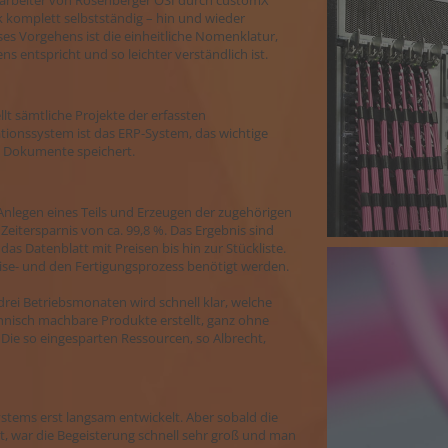
arbeiter von Rosenberger OSI durch customX
k komplett selbstständig – hin und wieder
ses Vorgehens ist die einheitliche Nomenklatur,
entspricht und so leichter verständlich ist.
lt sämtliche Projekte der erfassten
ionssystem ist das ERP-System, das wichtige
n Dokumente speichert.
Anlegen eines Teils und Erzeugen der zugehörigen
Zeitersparnis von ca. 99,8 %. Das Ergebnis sind
das Datenblatt mit Preisen bis hin zur Stückliste.
se- und den Fertigungsprozess benötigt werden.
rei Betriebsmonaten wird schnell klar, welche
hnisch machbare Produkte erstellt, ganz ohne
ie so eingesparten Ressourcen, so Albrecht,
ystems erst langsam entwickelt. Aber sobald die
ngt, war die Begeisterung schnell sehr groß und man