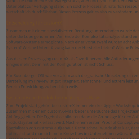
sämtliche Dokumente softwaregestützt, aber doch von Hand, erstellt 
Datenblatt zur Verfügung stand. Ein solcher Prozess ist natürlich resso
wirtschaftlich durchführbar. Diesen Prozess galt es also zu verändern und 
Entscheidung für customX
Zusammen mit einem spezialisierten Beratungsunternehmen wurde der 
unter die Lupe genommen. Am Ende der Komplexitätsanalyse stand ein L
Software-Systeme ermöglichte. Nach einer Vorauswahl wurden acht Anbie
System? Welche Unterstützung kann der Hersteller bieten? Welche Entwi
Aus diesem Prozess ging customX als Favorit hervor. Alle Anforderunge
einiges mehr. Denn mit der Konfiguration ist nicht Schluss.
Für Rosenberger OSI war vor allem auch die grafische Umsetzung ein en
Darstellung im Preview ist gut integriert, sehr schnell und extrem leist
Bereich Entwicklung, zu berichten weiß.
Systematische Produktbetrachtung als Basis
Zum Projektstart gehört bei customX immer ein dreitägiger Workshop, i
Zusammen mit einem customX-Mitarbeiter untersuchte das Projektteam 
Abhängigkeiten. Die Ergebnisse bildeten dann die Grundlage für den Auf
Produktsystematik erfasst wird. Nach einem ersten Proof of Concept w
Spezialisten von customX aufgebaut. Recht schnell wurde aber klar, das
optimal ist und man sich mehr Know-how im Unternehmen wünscht, um