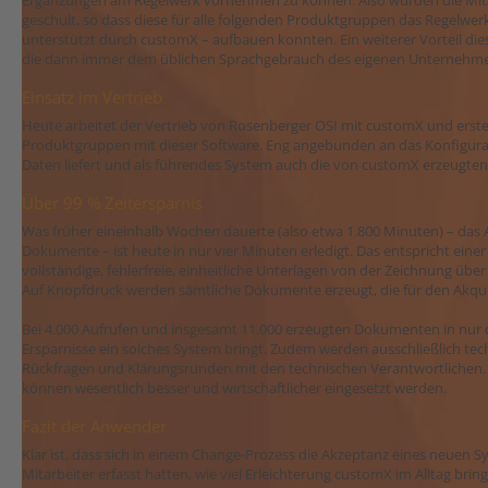
Ergänzungen am Regelwerk vornehmen zu können. Also wurden die Mit
geschult, so dass diese für alle folgenden Produktgruppen das Regelwer
unterstützt durch customX – aufbauen konnten. Ein weiterer Vorteil die
die dann immer dem üblichen Sprachgebrauch des eigenen Unternehmens 
Einsatz im Vertrieb
Heute arbeitet der Vertrieb von Rosenberger OSI mit customX und erstel
Produktgruppen mit dieser Software. Eng angebunden an das Konfigurat
Daten liefert und als führendes System auch die von customX erzeugte
Über 99 % Zeitersparnis
Was früher eineinhalb Wochen dauerte (also etwa 1.800 Minuten) – das 
Dokumente – ist heute in nur vier Minuten erledigt. Das entspricht einer 
vollständige, fehlerfreie, einheitliche Unterlagen von der Zeichnung über 
Auf Knopfdruck werden sämtliche Dokumente erzeugt, die für den Akqui
Bei 4.000 Aufrufen und insgesamt 11.000 erzeugten Dokumenten in nur d
Ersparnisse ein solches System bringt. Zudem werden ausschließlich tec
Rückfragen und Klärungsrunden mit den technischen Verantwortlichen. D
können wesentlich besser und wirtschaftlicher eingesetzt werden.
Fazit der Anwender
Klar ist, dass sich in einem Change-Prozess die Akzeptanz eines neuen S
Mitarbeiter erfasst hatten, wie viel Erleichterung customX im Alltag bri