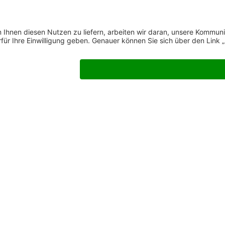
nt Settings
-
AGB