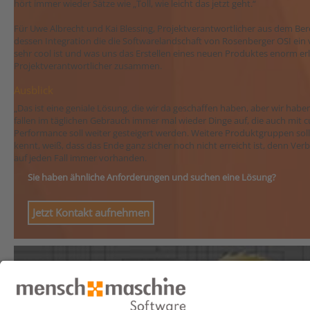
hört immer wieder Sätze wie „Toll, wie leicht das jetzt geht.“
Für Uwe Albrecht und Kai Blessing, Projektverantwortlicher aus dem Ber
dessen Integration die die Softwarelandschaft von Rosenberger OSI ein v
sehr cool ist und was uns das Erstellen eines neuen Produktes enorm erle
Projektverantwortlicher zusammen.
Ausblick
„Das ist eine geniale Lösung, die wir da geschaffen haben, aber wir haben
fallen im täglichen Gebrauch immer mal wieder Dinge auf, die auch mit
Performance soll weiter gesteigert werden. Weitere Produktgruppen sol
kennt, weiß, dass das Ende ganz sicher noch nicht erreicht ist, denn Verb
auf jeden Fall immer vorhanden.
Sie haben ähnliche Anforderungen und suchen eine Lösung?
Jetzt Kontakt aufnehmen