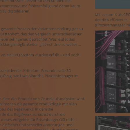
werden mussten, bevor für den Kunden das
urcenintensiv und fehleranfällig und damit kaum
zu digitalisieren.
Mit customX als CPQ
deutlich effizienter
(Prozessmanager im 
gesamte Prozess der Variantenerstellung genau
astenheft, das den Vergleich unterschiedlicher
ter sehr genau betrachtet: Was leistet das
cklungsmöglichkeiten gibt es? Und so weiter …
n an ein CPQ-System wurden erfüllt – und noch
tscheidendes Kriterium. Besonders die 3D-
ungsfähig, wie Uwe Albrecht, Prozessmanager im
n dem das Produkt von Grund auf analysiert wird.
intensiv die gesamte Produktlogik mit allen
bau des Regelwerks, in dem die
urde das Regelwerk zunächst durch die
s dieses Vorgehen für Rosenberger OSI nicht
 einfacher und schneller Änderungen und