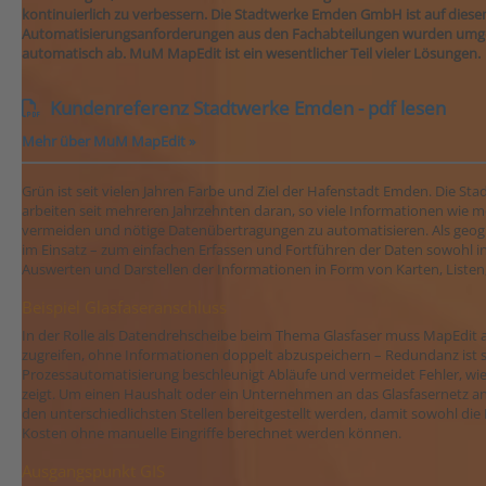
kontinuierlich zu verbessern. Die Stadtwerke Emden GmbH ist auf dies
Automatisierungsanforderungen aus den Fachabteilungen wurden umgese
automatisch ab. MuM MapEdit ist ein wesentlicher Teil vieler Lösungen.
Kundenreferenz Stadtwerke Emden - pdf lesen
Mehr über MuM MapEdit »
Grün ist seit vielen Jahren Farbe und Ziel der Hafenstadt Emden. Die S
arbeiten seit mehreren Jahrzehnten daran, so viele Informationen wie m
vermeiden und nötige Datenübertragungen zu automatisieren. Als geog
im Einsatz – zum einfachen Erfassen und Fortführen der Daten sowohl i
Auswerten und Darstellen der Informationen in Form von Karten, Listen
Beispiel Glasfaseranschluss
In der Rolle als Datendrehscheibe beim Thema Glasfaser muss MapEdit a
zugreifen, ohne Informationen doppelt abzuspeichern – Redundanz ist s
Prozessautomatisierung beschleunigt Abläufe und vermeidet Fehler, wie 
zeigt. Um einen Haushalt oder ein Unternehmen an das Glasfasernetz a
den unterschiedlichsten Stellen bereitgestellt werden, damit sowohl die 
Kosten ohne manuelle Eingriffe berechnet werden können.
Ausgangspunkt GIS