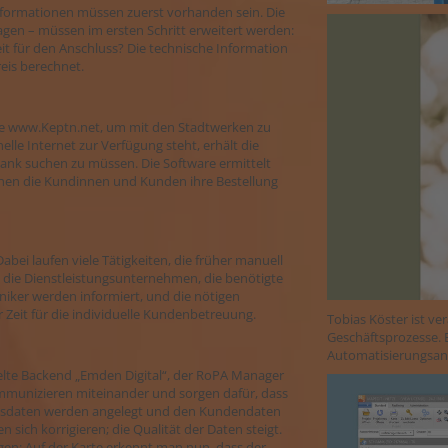
Informationen müssen zuerst vorhanden sein. Die
en – müssen im ersten Schritt erweitert werden:
reit für den Anschluss? Die technische Information
eis berechnet.
e www.Keptn.net, um mit den Stadtwerken zu
lle Internet zur Verfügung steht, erhält die
bank suchen zu müssen. Die Software ermittelt
nnen die Kundinnen und Kunden ihre Bestellung
abei laufen viele Tätigkeiten, die früher manuell
 die Dienstleistungsunternehmen, die benötigte
iker werden informiert, und die nötigen
 Zeit für die individuelle Kundenbetreuung.
Tobias Köster ist ve
Geschäftsprozesse. 
Automatisierungsan
kelte Backend „Emden Digital“, der RoPA Manager
ommunizieren miteinander und sorgen dafür, dass
tragsdaten werden angelegt und den Kundendaten
n sich korrigieren; die Qualität der Daten steigt.
en: Auf der Karte erkennt man nun, dass der