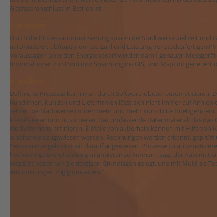
Glasfaseranschluss in Betrieb ist.
Zeit sparen
Durch die Prozessautomatisierung sparen die Stadtwerke viel Zeit und G
automatisiert abfragen, um die Zahl und Leistung der steckerfertigen 
Voraussagen über den Energiebedarf werden damit genauer. Messgeräte
Informationen zu Strom und Spannung ins GIS, und MapEdit generiert d
KI an Bord
Definierte Prozesse kann man durch Softwareroboter automatisieren. 
Kundinnen, Kunden und Lieferfirmen lässt sich nicht immer auf Anhieb er
setzen die Stadtwerke Emden mehr und mehr künstliche Intelligenz ein,
klassifizieren und zu sortieren. Das umfassende Datenmaterial, das das GI
die Systeme zu trainieren. E-Mails von außerhalb können mit Hilfe von K
arbeitenden zugewiesen werden. Rechnungen werden erkannt, geprüft 
Personalmangels sind wir darauf angewiesen, Prozesse zu automatisi
hochwertige Dienstleistungen anbieten zu können“, sagt der Automatisi
MapEdit haben wir die richtigen Grundlagen gelegt, und mit MuM als T
Anforderungen zügig umsetzen.“