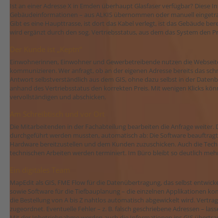
Ist an einer Adresse X in Emden überhaupt Glasfaser verfügbar? Diese 
Gebäudeinformationen – aus ALKIS übernommen oder manuell eingetrag
Gibt es eine Haupttrasse, ist dort das Kabel verlegt, ist das Gebäude be
wird ergänzt durch den sog. Vertriebsstatus, aus dem das System den Pr
Der Kunde ist „Keptn“
Einwohnerinnen, Einwohner und Gewerbetreibende nutzen die Webseit
kommunizieren. Wer anfragt, ob an der eigenen Adresse bereits das schne
Antwort selbstverständlich aus dem GIS, ohne dazu selbst in der Daten
anhand des Vertriebsstatus den korrekten Preis. Mit wenigen Klicks kö
vervollständigen und abschicken.
Am Schreibtisch und vor Ort
Die Mitarbeitenden in der Fachabteilung bearbeiten die Anfrage weiter. D
durchgeführt werden mussten, automatisch ab: Die Software beauftragt
Hardware bereitzustellen und dem Kunden zuzuschicken. Auch die Techn
technischen Arbeiten werden terminiert. Im Büro bleibt so deutlich mehr
Ein digitales Team
MapEdit als GIS, FME Flow für die Datenübertragung, das selbst entwic
sowie Software für die Tiefbauplanung – die einzelnen Applikationen k
die Bestellung von A bis Z nahtlos automatisch abgewickelt wird. Ver
zugeordnet. Eventuelle Fehler – z. B. falsch geschriebene Adressen – lasse
Mit der Inbetriebnahme werden auch die Informationen ins GIS übertrag