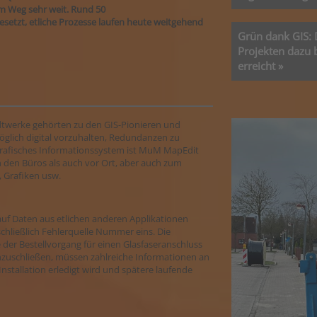
em Weg sehr weit. Rund 50
tzt, etliche Prozesse laufen heute weitgehend
Grün dank GIS: 
Projekten dazu b
erreicht »
tadtwerke gehörten zu den GIS-Pionieren und
öglich digital vorzuhalten, Redundanzen zu
rafisches Informationssystem ist MuM MapEdit
n den Büros als auch vor Ort, aber auch zum
, Grafiken usw.
uf Daten aus etlichen anderen Applikationen
chließlich Fehlerquelle Nummer eins. Die
der Bestellvorgang für einen Glasfaseranschluss
nzuschließen, müssen zahlreiche Informationen an
Installation erledigt wird und spätere laufende