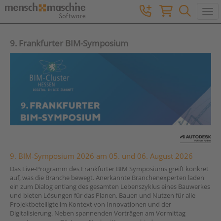
Togg
9. Frankfurter BIM-Symposium
9. BIM-Symposium 2026 am 05. und 06. August 2026
Das Live-Programm des Frankfurter BIM Symposiums greift konkret
auf, was die Branche bewegt. Anerkannte Branchenexperten laden
ein zum Dialog entlang des gesamten Lebenszyklus eines Bauwerkes
und bieten Lösungen für das Planen, Bauen und Nutzen für alle
Projektbeteiligte im Kontext von Innovationen und der
Digitalisierung. Neben spannenden Vorträgen am Vormittag