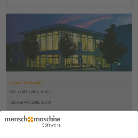
Haben Sie Fragen?
Dann rufen Sie uns an...
Infoline +43 3385 66001
Montag bis Donnerstag
von 08:30 bis 12:00 Uhr
und 12:30 bis 17:00 Uhr
Freitag