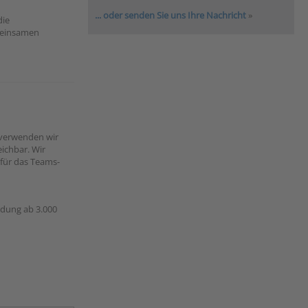
... oder senden Sie uns Ihre Nachricht
»
die
emeinsamen
 verwenden wir
ichbar. Wir
 für das Teams-
ndung ab 3.000