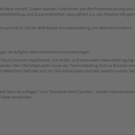
sk Revit vertieft. Zudem werden Funktionen, wie die Phasensteuerung und 
e Arbeitsteilung und Zusammenarbeit, dazu gehört u.a. das Arbeiten mit g
n) auf und ist Teil der BIM-Ready-Grundausbildung zum BIM-Konstrukteur.
n Sie lediglich zwei technische Voraussetzungen.
AWS Cloud (Amazon AppStream). Zur Audio- und optionalen Videoübertragung
 werden. Der CAD-Arbeitsplatz sowie das Teams-Meeting sind via Browser erre
 Bildschirm befindet sich Ihr CAD-Arbeitsplatz und den zweiten nutzen Sie
k Revit Grundlagen" und "Autodesk Revit Familien", stabile Internetverbi
r Tablet empfohlen