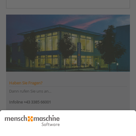
Haben Sie Fragen?
Dann rufen Sie uns an...
Infoline +43 3385 66001
Montag bis Donnerstag
von 08:30 bis 12:00 Uhr
und 12:30 bis 17:00 Uhr
Freitag