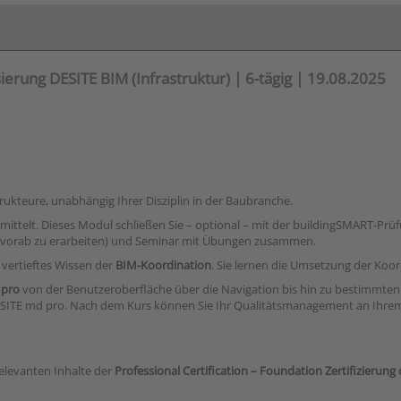
ierung DESITE BIM (Infrastruktur) | 6-tägig | 19.08.2025
trukteure, unabhängig Ihrer Disziplin in der Baubranche.
mittelt. Dieses Modul schließen Sie – optional – mit der buildingSMART-Prüf
 (vorab zu erarbeiten) und Seminar mit Übungen zusammen.
vertieftes Wissen der
BIM-Koordination
. Sie lernen die Umsetzung der Koo
 pro
von der Benutzeroberfläche über die Navigation bis hin zu bestimmten
DESITE md pro. Nach dem Kurs können Sie Ihr Qualitätsmanagement an Ihrem
elevanten Inhalte der
Professional Certification – Foundation Zertifizierun