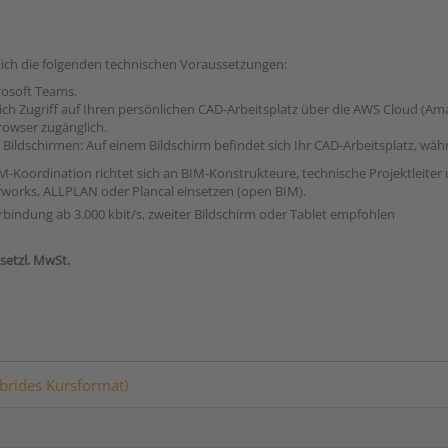
lich die folgenden technischen Voraussetzungen:
rosoft Teams.
ich Zugriff auf Ihren persönlichen CAD-Arbeitsplatz über die AWS Cloud (A
rowser zugänglich.
Bildschirmen: Auf einem Bildschirm befindet sich Ihr CAD-Arbeitsplatz, w
M-Koordination richtet sich an BIM-Konstrukteure, technische Projektleiter
works, ALLPLAN oder Plancal einsetzen (open BIM).
erbindung ab 3.000 kbit/s, zweiter Bildschirm oder Tablet empfohlen
esetzl. MwSt.
brides Kursformat)