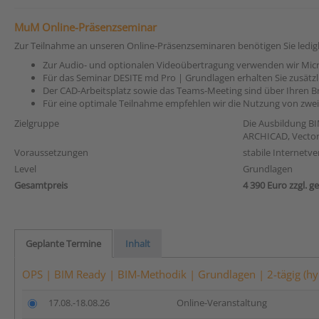
MuM Online-Präsenzseminar
Zur Teilnahme an unseren Online-Präsenzseminaren benötigen Sie ledig
Zur Audio- und optionalen Videoübertragung verwenden wir Mic
Für das Seminar DESITE md Pro | Grundlagen erhalten Sie zusätzl
Der CAD-Arbeitsplatz sowie das Teams-Meeting sind über Ihren B
Für eine optimale Teilnahme empfehlen wir die Nutzung von zwei 
Zielgruppe
Die Ausbildung BI
ARCHICAD, Vector
Voraussetzungen
stabile Internetv
Level
Grundlagen
Gesamtpreis
4 390 Euro zzgl. g
Geplante Termine
Inhalt
OPS | BIM Ready | BIM-Methodik | Grundlagen | 2-tägig (hy
17.08.-18.08.26
Online-Veranstaltung