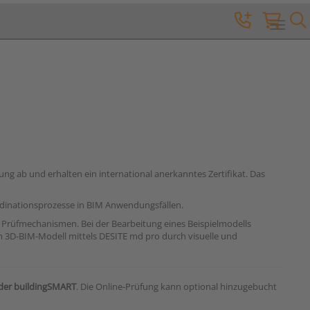
Toggle 
ung ab und erhalten ein international anerkanntes Zertifikat. Das
rdinationsprozesse in BIM Anwendungsfällen.
 Prüfmechanismen. Bei der Bearbeitung eines Beispielmodells
 3D-BIM-Modell mittels DESITE md pro durch visuelle und
g der buildingSMART
. Die Online-Prüfung kann optional hinzugebucht