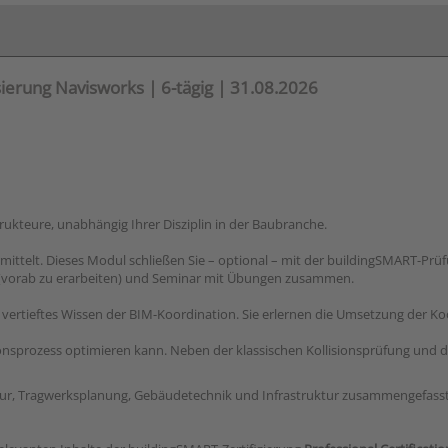
sierung Navisworks | 6-tägig | 31.08.2026
trukteure, unabhängig Ihrer Disziplin in der Baubranche.
telt. Dieses Modul schließen Sie – optional – mit der buildingSMART-Prüfun
 (vorab zu erarbeiten) und Seminar mit Übungen zusammen.
 vertieftes Wissen der BIM-Koordination. Sie erlernen die Umsetzung der K
tionsprozess optimieren kann. Neben der klassischen Kollisionsprüfung u
tur, Tragwerksplanung, Gebäudetechnik und Infrastruktur zusammengefasst