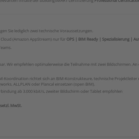
levanten Inhalte der buildingSMART-Zertifizierung
Professional Certificati
n Sie lediglich zwei technische Voraussetzungen.
WS Cloud (Amazon AppStream) nur für
OPS | BIM Ready | Spezialisierung | Au
Teams.
ar. Wir empfehlen optimalerweise die Teilnahme mit zwei Bildschirmen. An 
M-Koordination richtet sich an BIM-Konstrukteure, technische Projektleiter 
works, ALLPLAN oder Plancal einsetzen (open BIM).
erbindung ab 3.000 kbit/s, zweiter Bildschirm oder Tablet empfohlen
esetzl. MwSt.