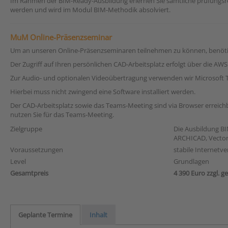
Im Rahmen der BIM-Ready-Ausbildung erlernen Sie sämtliche prüfungsre
werden und wird im Modul BIM-Methodik absolviert.
MuM Online-Präsenzseminar
Um an unseren Online-Präsenzseminaren teilnehmen zu können, benötige
Der Zugriff auf Ihren persönlichen CAD-Arbeitsplatz erfolgt über die A
Zur Audio- und optionalen Videoübertragung verwenden wir Microsoft 
Hierbei muss nicht zwingend eine Software installiert werden.
Der CAD-Arbeitsplatz sowie das Teams-Meeting sind via Browser erreichb
nutzen Sie für das Teams-Meeting.
Zielgruppe
Die Ausbildung BI
ARCHICAD, Vector
Voraussetzungen
stabile Internetv
Level
Grundlagen
Gesamtpreis
4 390 Euro zzgl. g
Geplante Termine
Inhalt