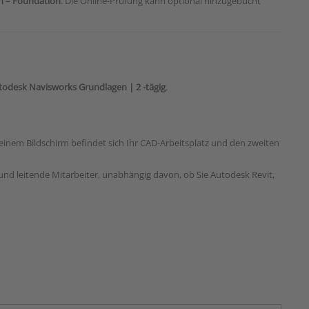
on – Foundation
. Die Online-Prüfung kann optional hinzugebucht
todesk Navisworks Grundlagen | 2 -tägig
.
einem Bildschirm befindet sich Ihr CAD-Arbeitsplatz und den zweiten
und leitende Mitarbeiter, unabhängig davon, ob Sie Autodesk Revit,