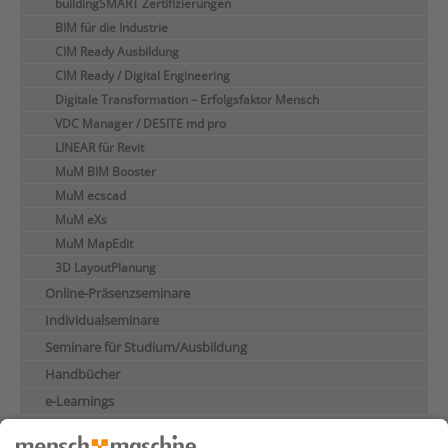
buildingSMART Zertifizierungen
BIM für die Industrie
CIM Ready Ausbildung
CIM Ready / Digital Engineering
Digitale Transformation – Erfolgsfaktor Mensch
VDC Manager / DESITE md pro
LINEAR für Revit
MuM BIM Booster
MuM ecscad
MuM eXs
MuM MapEdit
3D LayoutPlanung
Online-Präsenzseminare
Individualseminare
Seminare für Studium/Ausbildung
Handbücher
e-Learnings