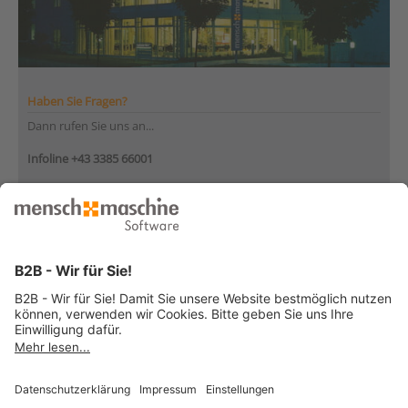
Haben Sie Fragen?
Dann rufen Sie uns an...
Infoline +43 3385 66001
Montag bis Donnerstag
von 08:30 bis 12:00 Uhr
und 12:30 bis 17:00 Uhr
Freitag
von 08:30 bis 12:30 Uhr
... oder senden Sie uns Ihre Nachricht
»
© 2026 Mensch und Maschine -
Impressum
-
Datenschutz
-
Cookie
Consent Settings
-
AGB