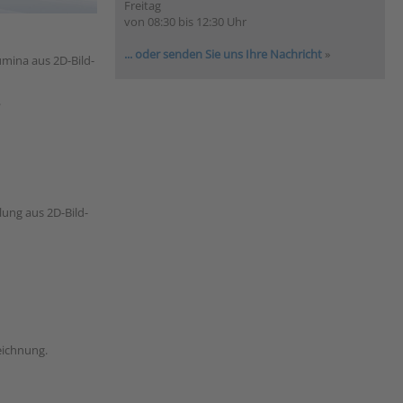
Freitag
von 08:30 bis 12:30 Uhr
... oder senden Sie uns Ihre Nachricht
»
mina aus 2D-Bild-
.
ung aus 2D-Bild-
eichnung.