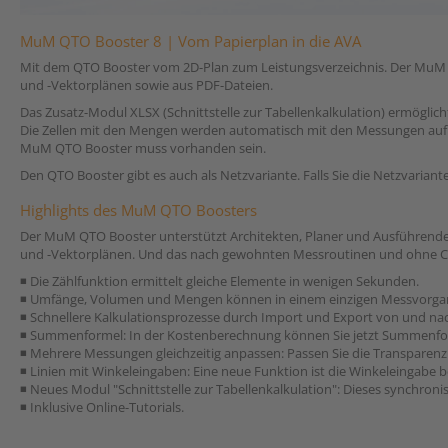
MuM QTO Booster 8 | Vom Papierplan in die AVA
Mit dem QTO Booster vom 2D-Plan zum Leistungsverzeichnis. Der MuM Q
und -Vektorplänen sowie aus PDF-Dateien.
Das Zusatz-Modul XLSX (Schnittstelle zur Tabellenkalkulation) ermöglic
Die Zellen mit den Mengen werden automatisch mit den Messungen auf
MuM QTO Booster muss vorhanden sein.
Den QTO Booster gibt es auch als Netzvariante. Falls Sie die Netzvariant
Highlights des MuM QTO Boosters
Der MuM QTO Booster unterstützt Architekten, Planer und Ausführende 
und -Vektorplänen. Und das nach gewohnten Messroutinen und ohne C
◾ Die Zählfunktion ermittelt gleiche Elemente in wenigen Sekunden.
◾ Umfänge, Volumen und Mengen können in einem einzigen Messvorgang
◾ Schnellere Kalkulationsprozesse durch Import und Export von und nac
◾ Summenformel: In der Kostenberechnung können Sie jetzt Summenf
◾ Mehrere Messungen gleichzeitig anpassen: Passen Sie die Transparenz
◾ Linien mit Winkeleingaben: Eine neue Funktion ist die Winkeleingabe 
◾ Neues Modul "Schnittstelle zur Tabellenkalkulation": Dieses synchron
◾ Inklusive Online-Tutorials.