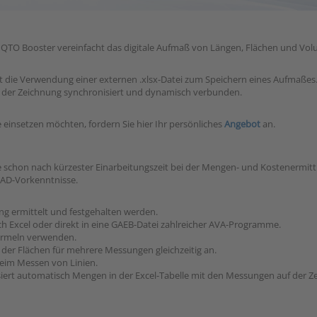
TO Booster vereinfacht das digitale Aufmaß von Längen, Flächen und Volu
ht die Verwendung einer externen .xlsx-Datei zum Speichern eines Aufmaßes
 der Zeichnung synchronisiert und dynamisch verbunden.
e einsetzen möchten, fordern Sie hier Ihr persönliches
Angebot
an.
schon nach kürzester Einarbeitungszeit bei der Mengen- und Kostenermittl
AD-Vorkenntnisse.
 ermittelt und festgehalten werden.
h Excel oder direkt in eine GAEB-Datei zahlreicher AVA-Programme.
ormeln verwenden.
 der Flächen für mehrere Messungen gleichzeitig an.
beim Messen von Linien.
isiert automatisch Mengen in der Excel-Tabelle mit den Messungen auf der Z