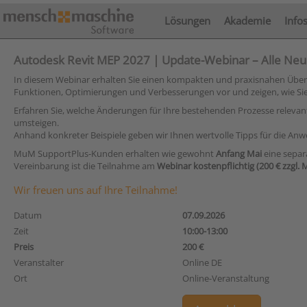
Lösungen
Akademie
Info
Autodesk Revit MEP 2027 | Update-Webinar – Alle Neu
In diesem Webinar erhalten Sie einen kompakten und praxisnahen Überbli
Funktionen, Optimierungen und Verbesserungen vor und zeigen, wie Sie 
Erfahren Sie, welche Änderungen für Ihre bestehenden Prozesse relevant
umsteigen.
Anhand konkreter Beispiele geben wir Ihnen wertvolle Tipps für die Anw
MuM SupportPlus-Kunden erhalten wie gewohnt
Anfang Mai
eine separ
Vereinbarung ist die Teilnahme am
Webinar kostenpflichtig (200 € zzgl. 
Wir freuen uns auf Ihre Teilnahme!
Datum
07.09.2026
Zeit
10:00-13:00
Preis
200 €
Veranstalter
Online DE
Ort
Online-Veranstaltung