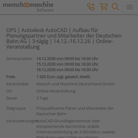
Togg
OPS | Autodesk AutoCAD | Aufbau für
Planungspartner und Mitarbeiter der Deutschen
Bahn AG | 3-tägig | 14.12.-16.12.26 | Online-
Veranstaltung
Seminarzeiten
14.12.2026 von 09:00 bis 16:30 Uhr
15.12.2026 von 09:00 bis 16:30 Uhr
16.12.2026 von 09:00 bis 16:30 Uhr
Preis
1 620 Euro zzgl. gesetzl. MwSt.
Veranstalter
Mensch und Maschine Deutschland GmbH
Ort
Online-Veranstaltung
Dauer
3 Tage
Zielgruppe
Präqualifizierte Planer und Mitarbeiter der
Deutschen Bahn
Voraussetzungen
AutoCAD-Grundlagenseminar oder
entsprechende Kenntnisse, stabile
Internetverbindung ab 3.000 kbit/s, zweiter
Bildschirm oder Tablet empfohlen