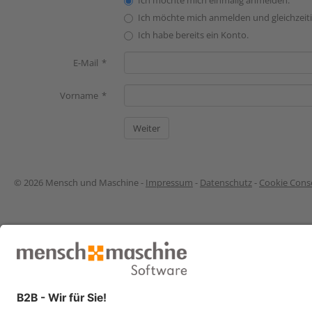
Ich möchte mich einmalig anmelden.
Ich möchte mich anmelden und gleichzeiti
Ich habe bereits ein Konto.
E-Mail
Vorname
© 2026 Mensch und Maschine -
Impressum
-
Datenschutz
-
Cookie Conse