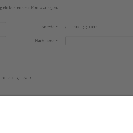
g ein kostenloses Konto anlegen.
Anrede
Frau
Herr
Nachname
nt Settings
-
AGB