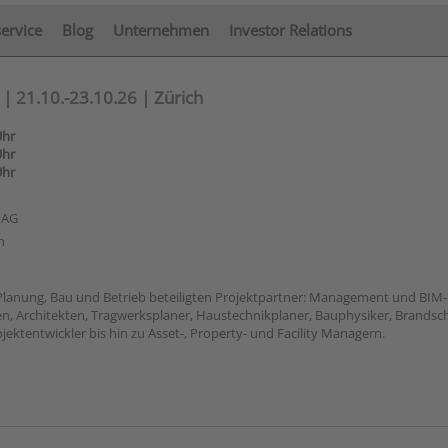
service
Blog
Unternehmen
Investor Relations
| 21.10.-23.10.26 | Zürich
Uhr
Uhr
Uhr
 AG
h
an Planung, Bau und Betrieb beteiligten Projektpartner: Management und BIM-
n, Architekten, Tragwerksplaner, Haustechnikplaner, Bauphysiker, Brandsc
jektentwickler bis hin zu Asset-, Property- und Facility Managern.