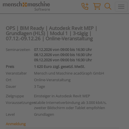
Togg
OPS | BIM Ready | Autodesk Revit MEP |
Grundlagen (HLS) | Modul 1 | 3-tägig |
07.12.-09.12.26 | Online-Veranstaltung
Seminarzeiten
07.12.2026 von 09:00 bis 16:30 Uhr
08.12.2026 von 09:00 bis 16:30 Uhr
09.12.2026 von 09:00 bis 16:30 Uhr
Preis
1 620 Euro zzgl. gesetzl. MwSt.
Veranstalter
Mensch und Maschine acadGraph GmbH
Ort
Online-Veranstaltung
Dauer
3 Tage
Zielgruppe
Einsteiger in Autodesk Revit MEP
Voraussetzungen
stabile Internetverbindung ab 3.000 kbit/s,
zweiter Bildschirm oder Tablet empfohlen
Level
Grundlagen
Anmeldung