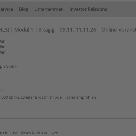
service
Blog
Unternehmen
Investor Relations
S) | Modul 1 | 3-tägig | 09.11.-11.11.26 | Online-Verans
Uhr
Uhr
Uhr
raph GmbH
EP
.000 kbit/s, zweiter Bildschirm oder Tablet empfohlen
g ein kostenloses Konto anlegen.