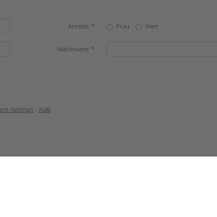
Anrede
Frau
Herr
Nachname
nt Settings
-
AGB