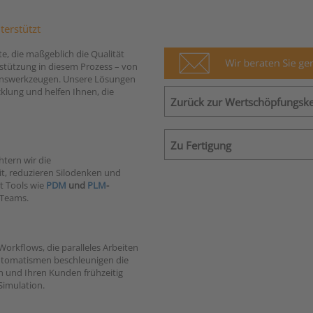
erstützt
e, die maßgeblich die Qualität
rstützung in diesem Prozess – von
onswerkzeugen. Unsere Lösungen
lung und helfen Ihnen, die
Zurück zur Wertschöpfungske
Zu Fertigung
tern wir die
t, reduzieren Silodenken und
it Tools wie
PDM
und
PLM
-
 Teams.
 Workflows, die paralleles Arbeiten
Automatismen beschleunigen die
n und Ihren Kunden frühzeitig
Simulation.