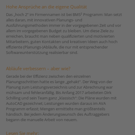
Hohe Ansprüche an die eigene Qualität
Das „hoch 2“ im Firmennamen ist bei BMS² Programm: Man setzt
alles daran, mit innovativen Planungs- und
Ausführungsmethoden immer in der vorgegebenen Zeit und vor
allem im vorgegebenen Budget zu bleiben. Um diese Ziele zu
erreichen, braucht man neben qualiﬁzierten und motivierten
Mitarbeitern, guten Kontakten und kreativen Ideen auch hoch
efﬁziente (Planungs-)Abläufe, die nur mit entsprechender
Softwareunterstützung realisierbar sind.
Abläufe verbessern – aber wie?
Gerade bei der Efﬁzienz zwischen den einzelnen
Planungsschritten hatte es lange „gehakt“. Der Weg von der
Planung zum Leistungsverzeichnis und zur Abrechnung war
mühsam und fehleranfällig. Bis Anfang 2017 arbeiteten Dirk
Schilling und sein Team ganz „klassisch“: Die Pläne wurden mit
AutoCAD gezeichnet; Leistungen wurden daraus im AVA
Programm erfasst; Mengen ermittelte man größtenteils
händisch. Bei jedem Änderungswunsch des Auftraggebers
begann die manuelle Arbeit von neuem.
Lesen Sie mehr: