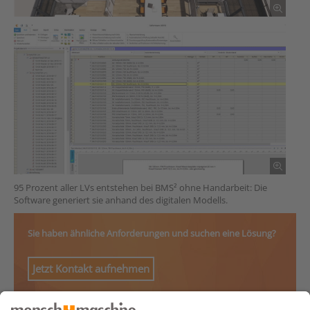
95 Prozent aller LVs entstehen bei BMS² ohne Handarbeit: Die
Software generiert sie anhand des digitalen Modells.
Sie haben ähnliche Anforderungen und suchen eine Lösung?
Jetzt Kontakt aufnehmen