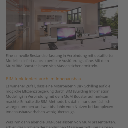
Eine sinnvolle Bestandserfassung in Verbindung mit detaillierten
Modellen liefert nahezu perfekte Ausführungspläne. Mit dem
MuM BIM Booster lassen sich Massen sicher ermitteln.
BIM funktioniert auch im Innenausbau
Es war eher Zufall, dass eine Mitarbeiterin Dirk Schilling auf die
mögliche Efﬁzienzsteigerung durch BIM (Building Information
Modeling) in Verbindung mit dem MuM Booster aufmerksam
machte. Er hatte die BIM-Methode bis dahin nur oberﬂächlich
wahrgenommen und war bis dahin vom Nutzen bei komplexen
Innenausbauvorhaben wenig überzeugt.
Was ihm dann aber die BIM-Spezialisten von MuM präsentierten,
schien das Problem der händischen Massenermittlung zu lösen.