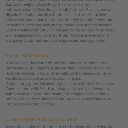
Zusätzlich zeigten sie die Möglichkeit einer nahezu
automatischen LV-Erstellung auf. Mit Autodesk Revit lassen sich
digitale Gebäudemodelle mit unterschiedlichster Detailtiefe
entwickeln. Wenn man die entsprechenden Bauteile kreiert und
verwendet, sind auch aufwändige Innenausbauten im Bestand
„digital“ realisierbar. Der „Hit“ war jedoch der MuM BIM Booster,
ein intelligentes Kalkulationstool, das Modelle auswertet und
weitgehend automatisiert Leistungsverzeichnisse generiert.
Von der MuM-Schulung …
„Uns war klar, dass wir nicht nur die Software, sondern auch
umfassende Schulung brauchen würden“, erzählt Dirk Schilling.
„Und wir wussten, dass wir eine Fülle von Bauteilen, sog. Revit-
Familien, selbst entwickeln mussten, um das
Optimierungspotenzial bestmöglich auszuschöpfen.“ Bei beiden
Themen konnte BMS² sich auf MuM verlassen. Vier Personen
nahmen an den MuM-BIM-Ready-Schulungen für Architektur
und TGA teil und schufen dann die „DNA“ der zukünftigen BIM-
Technologie der BMS² GmbH.
… zum eigenen Ausbildungskonzept
Inzwischen haben die Mitarbeiter etliche eigene Erklärvideos für