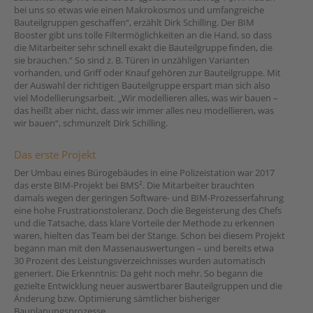
bei uns so etwas wie einen Makrokosmos und umfangreiche
Bauteilgruppen geschaffen“, erzählt Dirk Schilling. Der BIM
Booster gibt uns tolle Filtermöglichkeiten an die Hand, so dass
die Mitarbeiter sehr schnell exakt die Bauteilgruppe ﬁnden, die
sie brauchen.“ So sind z. B. Türen in unzähligen Varianten
vorhanden, und Griff oder Knauf gehören zur Bauteilgruppe. Mit
der Auswahl der richtigen Bauteilgruppe erspart man sich also
viel Modellierungsarbeit. „Wir modellieren alles, was wir bauen –
das heißt aber nicht, dass wir immer alles neu modellieren, was
wir bauen“, schmunzelt Dirk Schilling.
Das erste Projekt
Der Umbau eines Bürogebäudes in eine Polizeistation war 2017
das erste BIM-Projekt bei BMS². Die Mitarbeiter brauchten
damals wegen der geringen Software- und BIM-Prozesserfahrung
eine hohe Frustrationstoleranz. Doch die Begeisterung des Chefs
und die Tatsache, dass klare Vorteile der Methode zu erkennen
waren, hielten das Team bei der Stange. Schon bei diesem Projekt
begann man mit den Massenauswertungen – und bereits etwa
30 Prozent des Leistungsverzeichnisses wurden automatisch
generiert. Die Erkenntnis: Da geht noch mehr. So begann die
gezielte Entwicklung neuer auswertbarer Bauteilgruppen und die
Änderung bzw. Optimierung sämtlicher bisheriger
Bauplanungsprozesse.