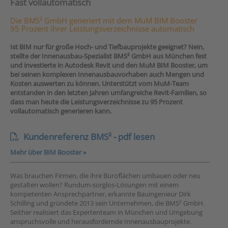
Fast vollautomatisch
Die BMS² GmbH generiert mit dem MuM BIM Booster
95 Prozent ihrer Leistungsverzeichnisse automatisch
Ist BIM nur für große Hoch- und Tiefbauprojekte geeignet? Nein,
stellte der Innenausbau-Spezialist BMS² GmbH aus München fest
und investierte in Autodesk Revit und den MuM BIM Booster, um
bei seinen komplexen Innenausbauvorhaben auch Mengen und
Kosten auswerten zu können. Unterstützt vom MuM-Team
entstanden in den letzten Jahren umfangreiche Revit-Familien, so
dass man heute die Leistungsverzeichnisse zu 95 Prozent
vollautomatisch generieren kann.
Kundenreferenz BMS² - pdf lesen
Mehr über BIM Booster »
Was brauchen Firmen, die ihre Büroﬂächen umbauen oder neu
gestalten wollen? Rundum-sorglos-Lösungen mit einem
kompetenten Ansprechpartner, erkannte Bauingenieur Dirk
Schilling und gründete 2013 sein Unternehmen, die BMS² GmbH.
Seither realisiert das Expertenteam in München und Umgebung
anspruchsvolle und herausfordernde Innenausbauprojekte.