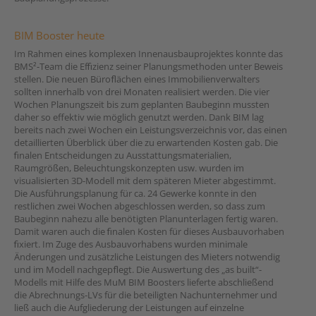
BIM Booster heute
Im Rahmen eines komplexen Innenausbauprojektes konnte das
BMS²-Team die Efﬁzienz seiner Planungsmethoden unter Beweis
stellen. Die neuen Büroﬂächen eines Immobilienverwalters
sollten innerhalb von drei Monaten realisiert werden. Die vier
Wochen Planungszeit bis zum geplanten Baubeginn mussten
daher so effektiv wie möglich genutzt werden. Dank BIM lag
bereits nach zwei Wochen ein Leistungsverzeichnis vor, das einen
detaillierten Überblick über die zu erwartenden Kosten gab. Die
ﬁnalen Entscheidungen zu Ausstattungsmaterialien,
Raumgrößen, Beleuchtungskonzepten usw. wurden im
visualisierten 3D-Modell mit dem späteren Mieter abgestimmt.
Die Ausführungsplanung für ca. 24 Gewerke konnte in den
restlichen zwei Wochen abgeschlossen werden, so dass zum
Baubeginn nahezu alle benötigten Planunterlagen fertig waren.
Damit waren auch die ﬁnalen Kosten für dieses Ausbauvorhaben
ﬁxiert. Im Zuge des Ausbauvorhabens wurden minimale
Änderungen und zusätzliche Leistungen des Mieters notwendig
und im Modell nachgepﬂegt. Die Auswertung des „as built“-
Modells mit Hilfe des MuM BIM Boosters lieferte abschließend
die Abrechnungs-LVs für die beteiligten Nachunternehmer und
ließ auch die Aufgliederung der Leistungen auf einzelne