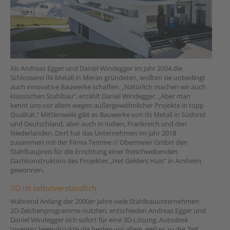
Als Andreas Egger und Daniel Windegger im Jahr 2004 die
Schlosserei IN-Metall in Meran gründeten, wollten sie unbedingt
auch innovative Bauwerke schaffen. „Natürlich machen wir auch
klassischen Stahlbau“, erzählt Daniel Windegger. „Aber man
kennt uns vor allem wegen außergewöhnlicher Projekte in topp
Qualität.“ Mittlerweile gibt es Bauwerke von IN Metall in Südtirol
und Deutschland, aber auch in Indien, Frankreich und den
Niederlanden. Dort hat das Unternehmen im Jahr 2018
zusammen mit der Firma Temme // Obermeier GmbH den
Stahlbaupreis für die Errichtung einer freischwebenden
Dachkonstruktion des Projektes „Het Gelders Huis“ in Arnheim
gewonnen.
3D ist selbstverständlich
Während Anfang der 2000er Jahre viele Stahlbauunternehmen
2D-Zeichenprogramme nutzten, entschieden Andreas Egger und
Daniel Windegger sich sofort für eine 3D-Lösung. Autodesk
Inventor beeindruckte die beiden vor allem, weil es zu der Zeit