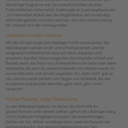
das einzige Programm war, das sowohl Stahlbau als auch
Freiformflächen beherrschte. Zudem gab es Zusatzapplikationen.
„Ich habe einen Artikel über die Möglichkeiten der Zusatz-App
ASi-Profile gelesen, und dann war klar, dass das unsere Lösung
ist“, erinnert sich der Firmengründer.
Entwickler-Kontakt inklusive
Mit der ASi-App lassen sich beliebige Profile konstruieren. Die
Abwicklungen
werden exakt und schnell generiert, und die
integrierte Profilbibliothek lässt sich leicht anpassen und
erweitern. Darüber hinaus reagierten die Entwickler schnell und
flexibel, wenn das Team von IN-Metall Wünsche hatte oder Ideen
einbrachte, die auch für andere Anwender von Nutzen waren. Es
wurde diskutiert und schnell umgesetzt. Ein „Geht nicht“ gab es
nie, und das passte perfekt zum Slogan von IN-Metall, der den
Kundinnen und Kunden ebenfalls „geht nicht, gibt’s nicht“
verspricht.
Präzise Planung, zügige Realisierung
Zu den Referenzprojekten, bei denen die ASi-Profile ihr
ganzes Können unter Beweis stellten, gehört die Liftanlage Olang
I+II im Südtiroler Schigebiet Kronplatz. Die wellenförmigen
Dächer der Tal-, Mittel- und Bergstation sowie die Fassade des
Kabinenmagazins sind elegante Membranbauten. Das