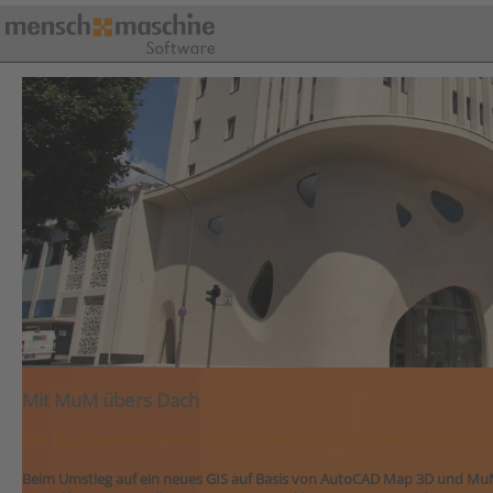
Mit MuM übers Dach
Die Stadtwerke Saarlouis GmbH erfasst ihr Freileitungsnetz p
Beim Umstieg auf ein neues GIS auf Basis von AutoCAD Map 3D und Mu