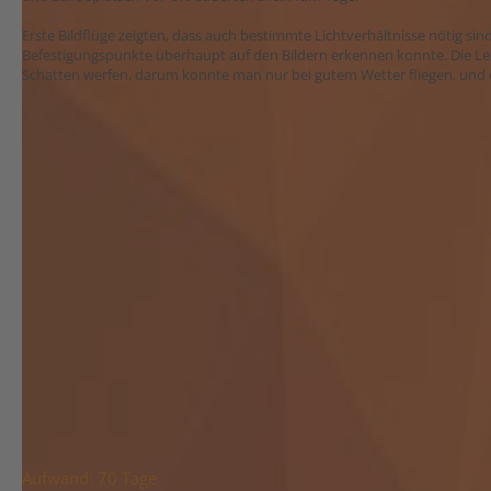
Erste Bildflüge zeigten, dass auch bestimmte Lichtverhältnisse nötig si
Befestigungspunkte überhaupt auf den Bildern erkennen konnte. Die L
Schatten werfen, darum konnte man nur bei gutem Wetter fliegen, und e
Aufwand: 70 Tage