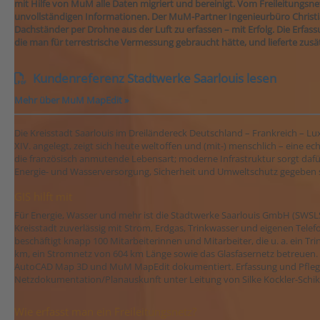
mit Hilfe von MuM alle Daten migriert und bereinigt. Vom Freileitungsnetz
unvollständigen Informationen. Der MuM-Partner Ingenieurbüro Christian
Dachständer per Drohne aus der Luft zu erfassen – mit Erfolg. Die Erfass
die man für terrestrische Vermessung gebraucht hätte, und lieferte zusä
Kundenreferenz Stadtwerke Saarlouis lesen
Mehr über MuM MapEdit »
Die Kreisstadt Saarlouis im Dreiländereck Deutschland – Frankreich – L
XIV. angelegt, zeigt sich heute weltoffen und (mit-) menschlich – eine 
die französisch anmutende Lebensart; moderne Infrastruktur sorgt dafür,
Energie- und Wasserversorgung, Sicherheit und Umweltschutz gegeben 
GIS hilft mit
Für Energie, Wasser und mehr ist die Stadtwerke Saarlouis GmbH (SWSLS
Kreisstadt zuverlässig mit Strom, Erdgas, Trinkwasser und eigenen Tel
beschäftigt knapp 100 Mitarbeiterinnen und Mitarbeiter, die u. a. ein T
km, ein Stromnetz von 604 km Länge sowie das Glasfasernetz betreuen. 
AutoCAD Map 3D und MuM MapEdit dokumentiert. Erfassung und Pflege 
Netzdokumentation/Planauskunft unter Leitung von Silke Kockler-Schik
Wie erfasst man ein Freileitungsnetz?