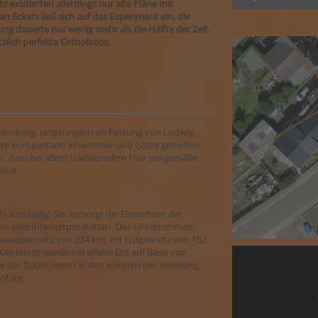
 existierten allerdings nur alte Pläne mit
 Eckers ließ sich auf das Experiment ein, die
ung dauerte nur wenig mehr als die Hälfte der Zeit,
tzlich perfekte Orthofotos.
uxemburg, ursprünglich als Festung von Ludwig
echte Europastadt! Einwohner und Gäste genießen
 dass bei allem traditionellen Flair zeitgemäße
sind.
) zuständig. Sie versorgt die Einwohner der
efon- und Internetprodukten. Das Unternehmen
rinkwassernetz von 234 km, ein Erdgasnetz von 152
Die Netze werden in einem GIS auf Basis von
der Daten liegen in den Händen der Abteilung
ofsky.