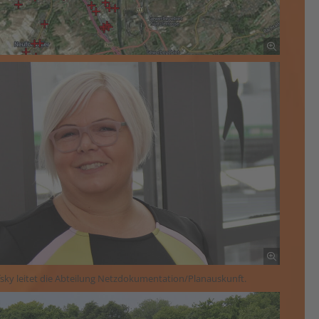
ofsky leitet die Abteilung Netzdokumentation/Planauskunft.