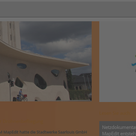
Lesen Sie auch:
er Drohnenbefliegung
Netzdokumentati
M MapEdit hatte die Stadtwerke Saarlouis GmbH
MapEdit entsteht 