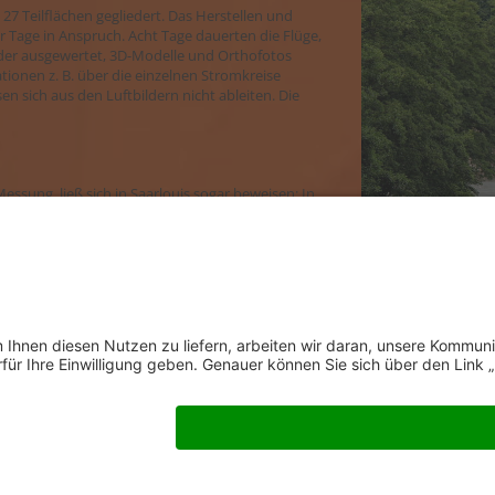
27 Teilflächen gegliedert. Das Herstellen und
 Tage in Anspruch. Acht Tage dauerten die Flüge,
lder ausgewertet, 3D-Modelle und Orthofotos
ionen z. B. über die einzelnen Stromkreise
n sich aus den Luftbildern nicht ableiten. Die
Messung, ließ sich in Saarlouis sogar beweisen: In
sgründen terrestrisch vermessen werden. Dies
r Gelegenheit hat man einige Ständer sowohl
u verifizieren. Durch Koordinatenvergleich konnte
 4 cm, d. h. 2× der Bodenauflösung, entsprach.
n des GIS und beginnen, sie zu nutzen. „Die
 abwickeln“, erzählt Silke Kockler-Schikofsky. „Als
e online anfordern und abrufen. Ein weiteres
Die SWSLS fühlt sich bei MuM in guten Händen für