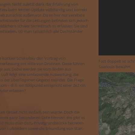
ngen. Nicht zuletzt dank der Erfahrung von
es beim letzten Update vollständig und korrekt
ieb zunächst außen vor. Da es hier nur veraltete
achständer für die Leitungen befinden sich jedoch
dächern schwer terrestrisch zu erfassen: Sie sind
ststellen, ob man tatsächlich alle Dachständer
e Kockler-Schikofsky den Vortrag von
Fast doppelt so sch
erfassung mit Hilfe von Drohnen. Diese führen
Saarlouis bewährt.
ge aus. Dabei werden sie vom Boden aus
 Luft folgt eine umfassende Auswertung, die
oto der überflogenen Gegend mündet. Die Frage
m – d. h. ein Bildpunkt entspricht einer 2x2 cm
änder erfassen?
ten Gebiet nicht einfach sein würde. Doch die
 einer ganz besonderen Seite kennen: Wo gibt es
? Wo muss man dazu Privatgrundstücke betreten
n Luftbildern sowie die Erkundung von Start-