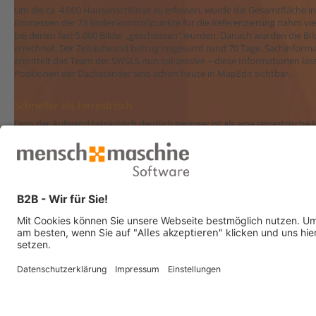
Um die ca. 4.000 Hausanschlüsse zu erfassen, wurde die Gesamtfläche in 
Einmessen der 73 Bodenkontrollpunkte für die Referenzierung nahm vier
bei denen fast 5.000 Bilder „geschossen“ wurden. Danach wurden die Bi
errechnet. Der Zeitaufwand betrug insgesamt rund 70 Tage. Sachinformat
ermittelt das Team der SWSLS nun sukzessive – diese Informationen lasse
Positionen der Dachständer sind schon heute in MapEdit sichtbar.
Schneller als terrestrisch
Dass der Aufwand tatsächlich deutlich geringer ist als eine terrestrische 
einem Randbereich ca. 50 m neben der Autobahn musste aus Sicherheit
dauerte fast doppelt so lange wie die luftgestützte Erfassung. Bei diese
terrestrisch als auch aus der Luft vermessen, um die Punktgenauigkeit z
man nachweisen, dass die erreichte Lagegenauigkeit aus dem Bildflug ca.
Rundum gut betreut
Immer mehr Abteilungen innerhalb der SWSLS erkennen die Möglichkeite
Erfassung der Freileitungen ist nicht das einzige Projekt, das wir mit MuM
Nächstes starten wir mit der Planauskunft. Dann können Baufirmen Plän
Projekt ist ein Kataster für die Genehmigung von Durchlauferhitzern.“ 
viele weitere Projekte.
Sie haben ähnliche Anforderungen und suchen eine Lösung?