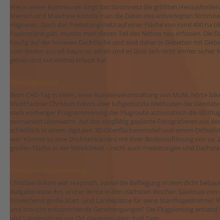
Wie in vielen Kommunen birgt das Stromnetz die größten Herausforderu
Mensch und Maschine konnte man die Daten des erdverlegten Stromnetz
migrieren. Doch das Freileitungsnetz auf einer Fläche von rund 400 ha bl
Papierpläne gab, musste man diesen Teil des Netzes neu erfassen. Die D
häufig auf der hinteren Dachfläche und sind daher in Gebieten mit Giebel
vom Boden aus oft kaum zu sehen und es lässt sich nicht immer sicher fe
genau und nur einmal erfasst hat.
Weitergedacht
Beim CAD-Tag in Velen, einer Kundenveranstaltung von MuM, hörte Silk
MuMPartner Christian Eckers über luftgestützte Methoden der Geodaten
nach vorheriger Programmierung der Flugroute automatisch die Bildflü
permanent überwacht. Auf das sorgfältig geplante Fotografieren aus der
schließlich in einem digitalen 3D-Oberflächenmodell und einem Orthof
war: Könnte so eine Drohnenkamera mit ihrer Bodenauflösung von ca. 2 c
großen Fläche in der Wirklichkeit – nicht auch Freileitungen und Dachst
Intensive Vorbereitung
Christian Eckers war skeptisch, zumal die Befliegung in dem dicht bebau
Aufgabe reizte ihn, und er lernte in den nächsten Wochen Saarlouis von
hinreichend große Start- und Landeplätze für seine Starrflügeldrohne
und braucht entsprechende Genehmigungen? Die Flugplanung anhand vo
und Landeplätzen vor Ort dauerten allein fünf Tage.