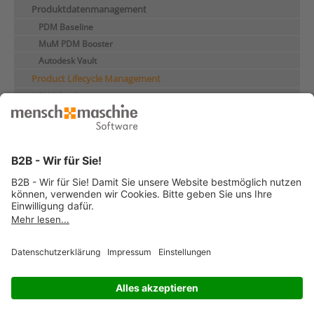
Produktdatenmanagement
PDM Baseline
MuM PDM Booster
Autodesk Vault
Product Lifecycle Management
PLM Quickstart
Autodesk Fusion Manage
Autodesk Fusion Manage Anwendungsfälle
Dokumentenmanagement
Digitaler Zwilling
Software für Datenmanagement
Kundenreferenzen
© 2026 Mensch und Maschine -
Impressum
-
Datenschutz
-
Cookie
Consent Settings
-
AGB