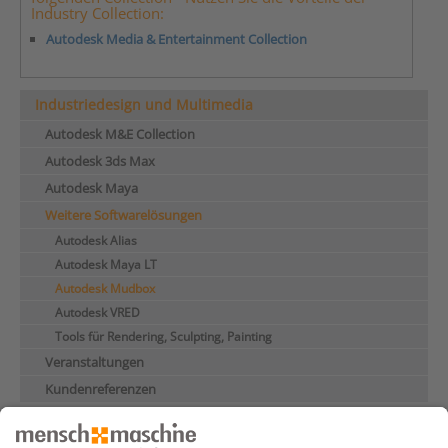
Industry Collection:
Autodesk Media & Entertainment Collection
Industriedesign und Multimedia
Autodesk M&E Collection
Autodesk 3ds Max
Autodesk Maya
Weitere Softwarelösungen
Autodesk Alias
Autodesk Maya LT
Autodesk Mudbox
Autodesk VRED
Tools für Rendering, Sculpting, Painting
Veranstaltungen
Kundenreferenzen