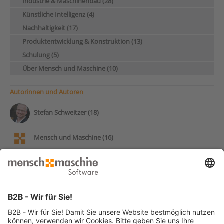
Industrie & Maschinenbau (28)
Künstliche Intelligenz (4)
Nachhaltigkeit (17)
Produktentwicklung & Konstruktion (13)
Schulung (5)
Über Mensch und Maschine (10)
Autorinnen und Autoren
Stefan Schweitzer (18)
Mensch und Maschine (16)
Andy Pohl (14)
Frank Markus (13)
Patrick Stumpf (12)