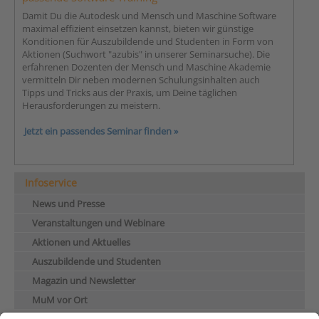
Damit Du die Autodesk und Mensch und Maschine Software
maximal effizient einsetzen kannst, bieten wir günstige
Konditionen für Auszubildende und Studenten in Form von
Aktionen (Suchwort "azubis" in unserer Seminarsuche). Die
erfahrenen Dozenten der Mensch und Maschine Akademie
vermitteln Dir neben modernen Schulungsinhalten auch
Tipps und Tricks aus der Praxis, um Deine täglichen
Herausforderungen zu meistern.
Jetzt ein passendes Seminar finden
»
Infoservice
News und Presse
Veranstaltungen und Webinare
Aktionen und Aktuelles
Auszubildende und Studenten
Magazin und Newsletter
MuM vor Ort