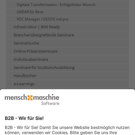
Digitale Transformation - Erfolgsfaktor Mensch
LINEAR für Revit
VDC Manager / DESITE md pro
Infrastruktur | BIM Ready
Branchenübergreifende Seminare
Seminarsuche
Online-Präsenzseminare
Individualseminare
Seminare für Studium/Ausbildung
Handbücher
e-Learnings