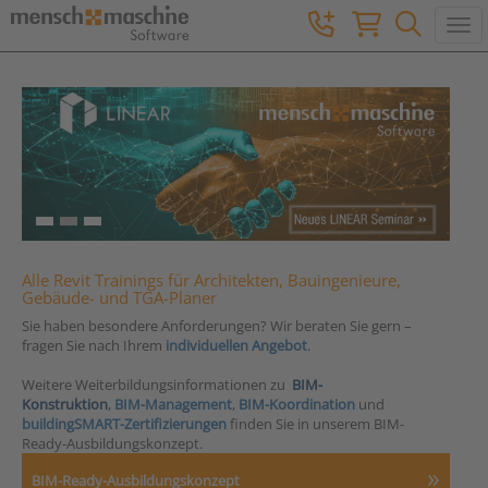
Togg
Alle Revit Trainings für Architekten, Bauingenieure,
Gebäude- und TGA-Planer
Sie haben besondere
Anforderungen?
Wir beraten Sie gern –
fragen Sie nach Ihrem
individuellen Angebo
t
.
Weitere Weiterbildungsinformationen zu
BIM-
Konstruktion
,
BIM-Management
,
BIM-Koordination
und
buildingSMART-Zertifizierungen
finden Sie in unserem BIM-
Ready-Ausbildungskonzept.
BIM-Ready-Ausbildungskonzept