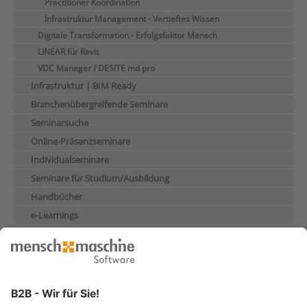
Practitioner Koordination
Infrastruktur Management - Vertieftes Wissen
Digitale Transformation - Erfolgsfaktor Mensch
LINEAR für Revit
VDC Manager / DESITE md pro
Infrastruktur | BIM Ready
Branchenübergreifende Seminare
Seminarsuche
Online-Präsenzseminare
Individualseminare
Seminare für Studium/Ausbildung
Handbücher
e-Learnings