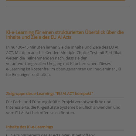
KI-e-Learning für einen strukturierten Überblick über die
Inhalte und Ziele des EU AI Acts
In nur 30–45 Minuten lernen Sie die Inhalte und Ziele des EU AI
ACT. Mit dem anschließenden Multiple
‑
Choice
‑
Test mit Zertifikat
weisen die Teilnehmenden nach, dass sie den
verantwortungsvollen
Umgang mit KI beherrschen. Dieses
e
‑
Learning ist kostenfrei im oben-genannten Online
‑
Seminar
„
KI
f
ü
r Einsteiger
“
enthalten.
Zielgruppe des e-Learnings "EU AI ACT kompakt"
Für Fach- und Führungskräfte, Projektverantwortliche und
Interessierte, die KI-gestützte Systeme beruflich anwenden und
vom EU AI Act betroffen sein könnten.
Inhalte des KI-e-Learnings
Geltungsbereich des AI Acts: Wer ist betroffen?