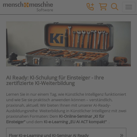
Togg
AI Ready: KI-Schulung für Einsteiger - Ihre
zertifizierte KI-Weiterbildung
Lernen Sie in nur einem Tag, wie Künstliche Intelligenz funktioniert
und wie Sie sie praktisch anwenden können – verständlich,
praxisnah, aktuell. Wir bieten Ihnen mit unserer AI-Ready-
Ausbildungsreihe Weiterbildung in Künstlicher Intelligenz mit zwei
praxisnahen Formaten: Dem
KI-Online-Seminar „KI für
Einsteiger“
und dem
KI-e-Learning „EU AI ACT kompakt“
.
Flyer KI-e-Learning und KI-Seminar AI Ready