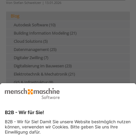
Von Stefan Schweitzer | 13.01.2026
Blog
Autodesk Software (10)
Building Information Modeling (21)
Cloud Solutions (5)
Datenmanagement (25)
Digitaler Zwilling (7)
Digitalisierung im Bauwesen (23)
Elektrotechnik & Mechatronik (21)
GIS & Infrastruktur (8)
Industrie & Maschinenbau (28)
Künstliche Intelligenz (4)
Nachhaltigkeit (17)
Produktentwicklung & Konstruktion (13)
Schulung (5)
Über Mensch und Maschine (10)