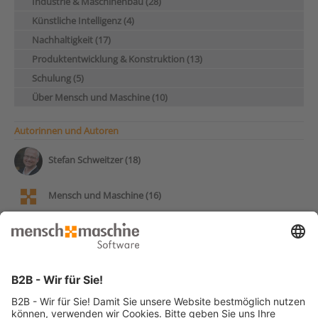
Industrie & Maschinenbau (28)
Künstliche Intelligenz (4)
Nachhaltigkeit (17)
Produktentwicklung & Konstruktion (13)
Schulung (5)
Über Mensch und Maschine (10)
Autorinnen und Autoren
Stefan Schweitzer (18)
Mensch und Maschine (16)
Andy Pohl (14)
Frank Markus (13)
Patrick Stumpf (12)