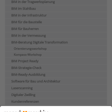
BIM in der Tragwerksplanung
BIM im Stahlbau
BIM in der Infrastruktur
BIM für die Baustelle
BIM für Bauherren
BIM in der Vermessung
BIM-Beratung Digitale Transformation
Orientierungsworkshop
Kompass-Workshop
BIM Project Ready
BIM-Strategie-Check
BIM-Ready-Ausbildung
Software für Bau und Architektur
Laserscanning
Digitaler Zwilling
Kundenreferenzen