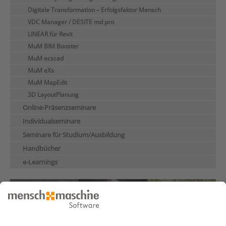
Digitale Transformation – Erfolgsfaktor Mensch
VDC Manager / DESITE md pro
LINEAR für Revit
MuM BIM Booster
MuM ecscad
MuM eXs
MuM MapEdit
3D LayoutPlanung
Online-Präsenzseminare
Individualseminare
Seminare für Studium/Ausbildung
Handbücher
e-Learnings