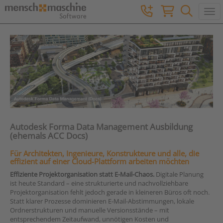
Togg
Autodesk Forma Data Management Ausbildung
(ehemals ACC Docs)
Für Architekten, Ingenieure, Konstrukteure und alle, die
effizient auf einer Cloud-Plattform arbeiten möchten
Effiziente Projektorganisation statt E-Mail-Chaos.
Digitale Planung
ist heute Standard – eine strukturierte und nachvollziehbare
Projektorganisation fehlt jedoch gerade in kleineren Büros oft noch.
Statt klarer Prozesse dominieren E-Mail-Abstimmungen, lokale
Ordnerstrukturen und manuelle Versionsstände – mit
entsprechendem Zeitaufwand, unnötigen Kosten und