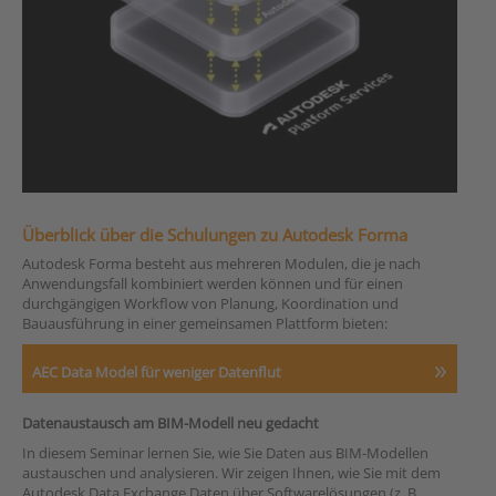
Überblick über die Schulungen zu Autodesk Forma
Autodesk Forma besteht aus mehreren Modulen, die je nach
Anwendungsfall kombiniert werden können und für einen
durchgängigen Workflow von Planung, Koordination und
Bauausführung in einer gemeinsamen Plattform bieten:
AEC Data Model für weniger Datenflut
Datenaustausch am BIM-Modell neu gedacht
In diesem Seminar lernen Sie, wie Sie Daten aus BIM-Modellen
austauschen und analysieren. Wir zeigen Ihnen, wie Sie mit dem
Autodesk Data Exchange Daten über Softwarelösungen (z. B.