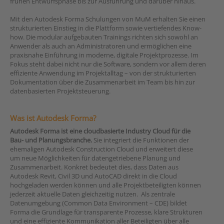
frühen Entwurfsphase bis zur Ausführung und darüber hinaus.
Mit den Autodesk Forma Schulungen von MuM erhalten Sie einen
strukturierten Einstieg in die Plattform sowie vertiefendes Know-
how. Die modular aufgebauten Trainings richten sich sowohl an
Anwender als auch an Administratoren und ermöglichen eine
praxisnahe Einführung in moderne, digitale Projektprozesse. Im
Fokus steht dabei nicht nur die Software, sondern vor allem deren
effiziente Anwendung im Projektalltag – von der strukturierten
Dokumentation über die Zusammenarbeit im Team bis hin zur
datenbasierten Projektsteuerung.
Was ist Autodesk Forma?
Autodesk Forma ist eine cloudbasierte Industry Cloud für die
Bau- und Planungsbranche.
Sie integriert die Funktionen der
ehemaligen Autodesk Construction Cloud und erweitert diese
um neue Möglichkeiten für datengetriebene Planung und
Zusammenarbeit. Konkret bedeutet dies, dass Daten aus
Autodesk Revit, Civil 3D und AutoCAD direkt in die Cloud
hochgeladen werden können und alle Projektbeteiligten können
jederzeit aktuelle Daten gleichzeitig nutzen. Als zentrale
Datenumgebung (Common Data Environment – CDE) bildet
Forma die Grundlage für transparente Prozesse, klare Strukturen
und eine effiziente Kommunikation aller Beteiligten über alle