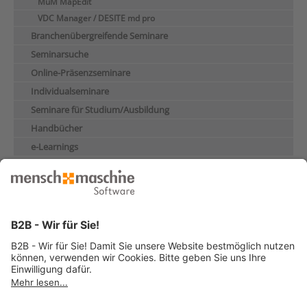
MuM MapEdit
VDC Manager / DESITE md pro
Branchenübergreifende Seminare
Seminarsuche
Online-Präsenzseminare
Individualseminare
Seminare für Studium/Ausbildung
Handbücher
e-Learnings