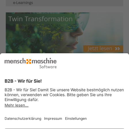
e-Learnings
© 2026 Mensch und Maschine -
Impressum
-
Datenschutz
-
Cookie
Consent Settings
-
AGB