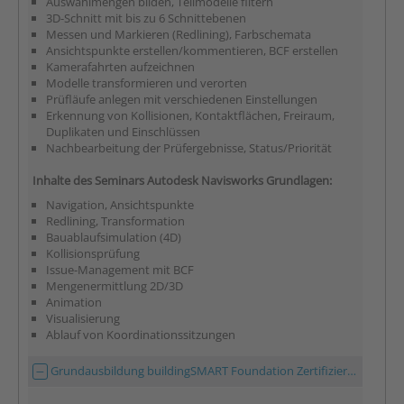
Auswahlmengen bilden, Teilmodelle filtern
3D-Schnitt mit bis zu 6 Schnittebenen
Messen und Markieren (Redlining), Farbschemata
Ansichtspunkte erstellen/kommentieren, BCF erstellen
Kamerafahrten aufzeichnen
Modelle transformieren und verorten
Prüfläufe anlegen mit verschiedenen Einstellungen
Erkennung von Kollisionen, Kontaktflächen, Freiraum,
Duplikaten und Einschlüssen
Nachbearbeitung der Prüfergebnisse, Status/Priorität
Inhalte des Seminars
Autodesk Navisworks Grundlagen:
Navigation, Ansichtspunkte
Redlining, Transformation
Bauablaufsimulation (4D)
Kollisionsprüfung
Issue-Management mit BCF
Mengenermittlung 2D/3D
Animation
Visualisierung
Ablauf von Koordinationssitzungen​
Grundausbildung buildingSMART Foundation Zertifizierung | 0,5 Tag