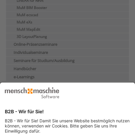
LINEAR für Revit
MuM BIM Booster
MuM ecscad
MuM eXs
MuM MapEdit
3D LayoutPlanung
Online-Präsenzseminare
Individualseminare
Seminare für Studium/Ausbildung
Handbücher
e-Learnings