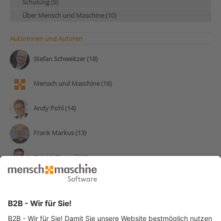
Schulung (5)
Über Mensch und Maschine (10)
Autorinnen und Autoren
Stefan Schweitzer (18)
Mensch und Maschine (16)
Andy Pohl (14)
Frank Markus (13)
Patrick Stumpf (12)
Pascal Ricardo Klammer (11)
Manfred Lampert (10)