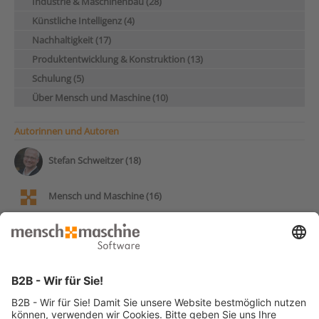
Industrie & Maschinenbau (28)
Künstliche Intelligenz (4)
Nachhaltigkeit (17)
Produktentwicklung & Konstruktion (13)
Schulung (5)
Über Mensch und Maschine (10)
Autorinnen und Autoren
Stefan Schweitzer (18)
Mensch und Maschine (16)
Andy Pohl (14)
Frank Markus (13)
Patrick Stumpf (12)